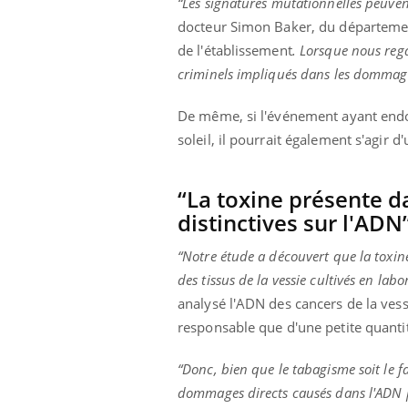
“Les signatures mutationnelles peuven
mut
air… Nos mains
défis, mais ...
sant
docteur Simon Baker, du département
num
de l'établissement
. Lorsque nous reg
criminels impliqués dans les dommage
De même, si l'événement ayant endo
soleil, il pourrait également s'agir 
“La toxine présente d
distinctives sur l'ADN
“Notre étude a découvert que la toxine
des tissus de la vessie cultivés en labo
analysé l'ADN des cancers de la vessi
responsable que d'une petite quanti
“Donc, bien que le tabagisme soit le f
dommages directs causés dans l'ADN pa