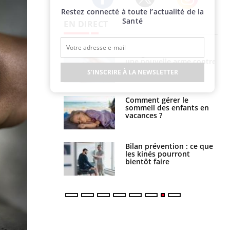
Restez connecté à toute l’actualité de la
Twitter
Facebook
Instagram
Santé
EN DIRECT
Allergies alimentaires :
TDAH : quel est ce
une nouvelle arme contre
traitement autorisé aux
les réactions sévères
États-Unis ?
S'INSCRIRE À LA NEWSLETTER
Comment gérer le
Cerveau : le mystère de la
sommeil des enfants en
"madeleine de Proust"
vacances ?
enfin expliqué
Bilan prévention : ce que
Intolérance au gluten : les
les kinés pourront
nouvelles
bientôt faire
recommandations de la
HAS