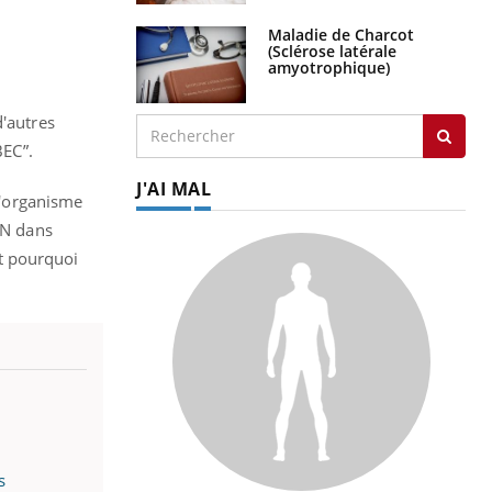
Maladie de Charcot
(Sclérose latérale
amyotrophique)
d'autres
BEC”.
J'AI MAL
 l'organisme
DN dans
t pourquoi
s