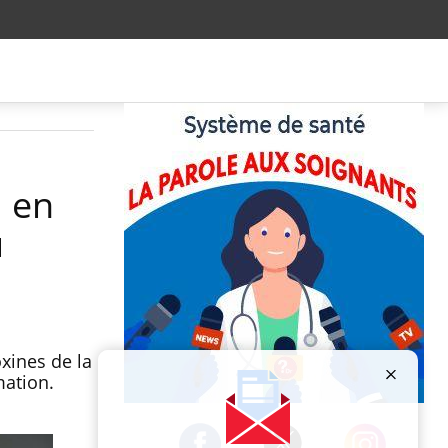
N en
u
oxines de la
mation.
Publicité