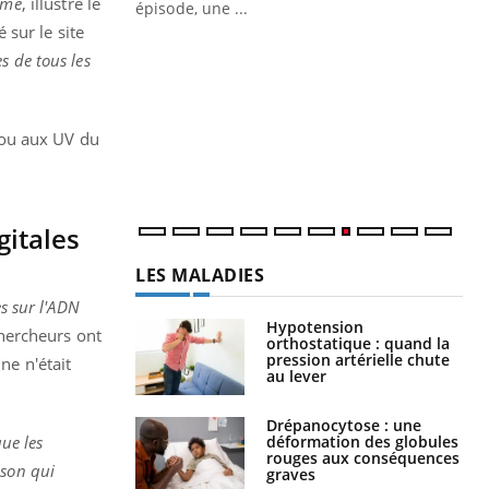
ime
, illustre le
épisode, une ...
 sur le site
Quand l’entreprise mise sur le bien
Ec
Youtube
You
s de tous les
Youtube
être global
quo
"Les rendez-vous de la santé et de la
Dan
qualité de vie au travail" de Pourquoi
der
 ou aux UV du
Docteur reçoivent Régis Blugeon, DRH et
com
directeur ...
et é
gitales
LES MALADIES
es sur l'ADN
Hypotension
chercheurs ont
orthostatique : quand la
pression artérielle chute
ne n'était
au lever
Drépanocytose : une
déformation des globules
que les
rouges aux conséquences
ison qui
graves