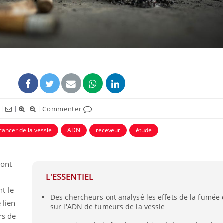
|
|
|
Commenter
cancer de la vessie
ADN
receveur
étude
sont
L'ESSENTIEL
t le
Des chercheurs ont analysé les effets de la fumée 
 lien
sur l'ADN de tumeurs de la vessie
rs de