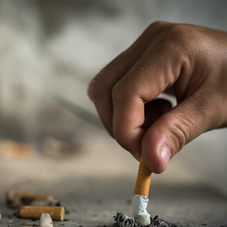
Mordue par une tique en
vacances, elle reste dans
le coma pendant 42 jours
Mordue par un
barracuda, une petite fille
secourue grâce à un
réflexe essentiel
Légionellose en Suisse :
quelle est l’origine de la
contamination ?