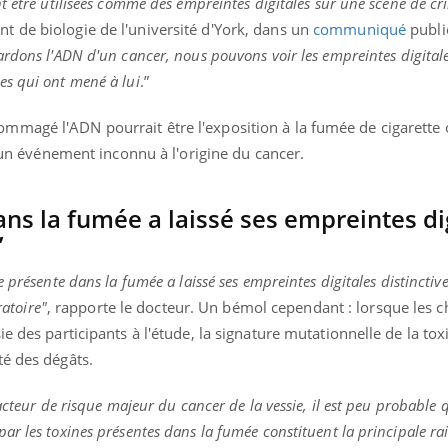
t être utilisées comme des empreintes digitales sur une scène de cr
ualiste innove en matière de bilan de
é : l'utilisation d'un « jumeau
 de biologie de l'université d'York, dans un
communiqué
publié
érique » permet ...
ardons l'ADN d'un cancer, nous pouvons voir les empreintes digitale
s qui ont mené à lui
.”
mmagé l'ADN pourrait être l'exposition à la fumée de cigarette
d'un événement inconnu à l'origine du cancer.
ans la fumée a laissé ses empreintes di
”
 présente dans la fumée a laissé ses empreintes digitales distinctiv
ratoire"
, rapporte le docteur. Un bémol cependant : lorsque les 
e des participants à l'étude, la signature mutationnelle de la toxi
té des dégâts.
acteur de risque majeur du cancer de la vessie, il est peu probable 
r les toxines présentes dans la fumée constituent la principale ra