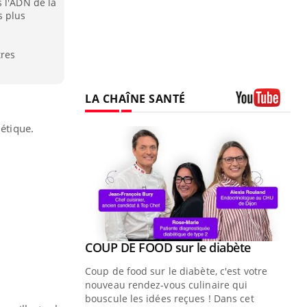
 l'ADN de la
s plus
tres
LA CHAÎNE SANTÉ
Youtube
nétique.
Youtube
COUP DE FOOD sur le diabète
Youtube
Coup de food sur le diabète, c'est votre
nouveau rendez-vous culinaire qui
bouscule les idées reçues ! Dans cet