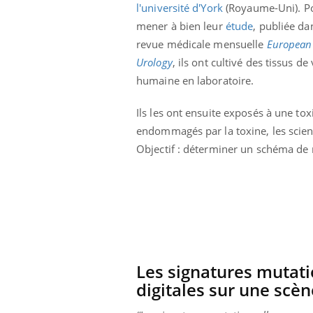
l'université d'York
(Royaume-Uni). P
mener à bien leur
étude
, publiée da
revue médicale mensuelle
European
Urology
, ils ont cultivé des tissus de
humaine en laboratoire.
Ils les ont ensuite exposés à une tox
endommagés par la toxine, les scienti
Objectif : déterminer un schéma de 
Youtube
 Mains : se
Diabète & Ramadan 2026
Un 
Youtube
You
outube
fac
Les signatures mutat
Le Ramadan approche, et, pour de
pré
digitales sur une scè
un tout nouveau
nombreuses personnes atteintes de
Un 
lage, piscine,
diabète, c'est une période de questions, de