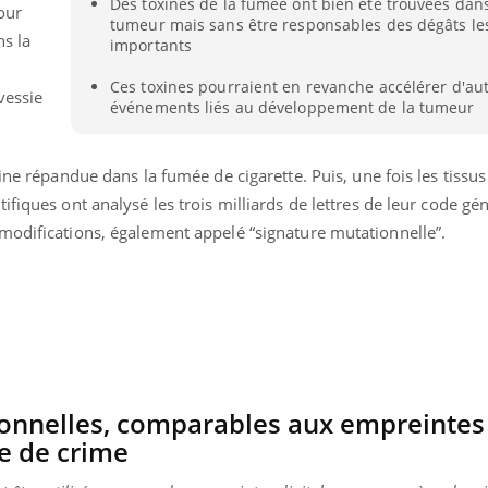
Des toxines de la fumée ont bien été trouvées dans
our
tumeur mais sans être responsables des dégâts le
ns la
importants
Ces toxines pourraient en revanche accélérer d'au
 vessie
événements liés au développement de la tumeur
ine répandue dans la fumée de cigarette. Puis, une fois les tissus
fiques ont analysé les trois milliards de lettres de leur code gé
modifications, également appelé “signature mutationnelle”.
« jumeau numérique » pour
tube
iliter l’accès à la médecine
ionnelles, comparables aux empreintes
Youtube
ventive
ne de crime
établissement lié à un groupe