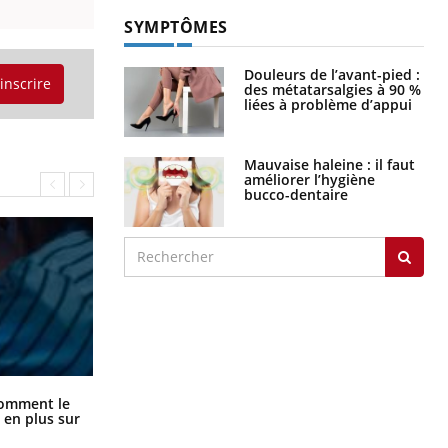
SYMPTÔMES
Douleurs de l’avant-pied :
'inscrire
des métatarsalgies à 90 %
liées à problème d’appui
Mauvaise haleine : il faut
améliorer l’hygiène
bucco-dentaire
Cancer colorectal : une stratégie
comment le
simple aurait changé la donne au
 en plus sur
Pays basque