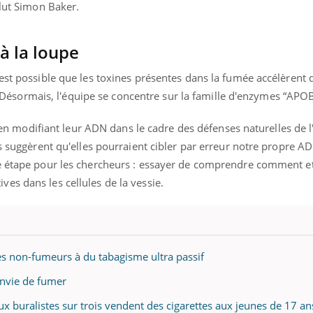
lut Simon Baker.
 la loupe
est possible que les toxines présentes dans la fumée accélèrent 
sormais, l'équipe se concentre sur la famille d'enzymes “APO
us en modifiant leur ADN dans le cadre des défenses naturelles de
es suggèrent qu'elles pourraient cibler par erreur notre propre A
ne étape pour les chercheurs : essayer de comprendre comment e
es dans les cellules de la vessie.
es non-fumeurs à du tabagisme ultra passif
envie de fumer
eux buralistes sur trois vendent des cigarettes aux jeunes de 17 an