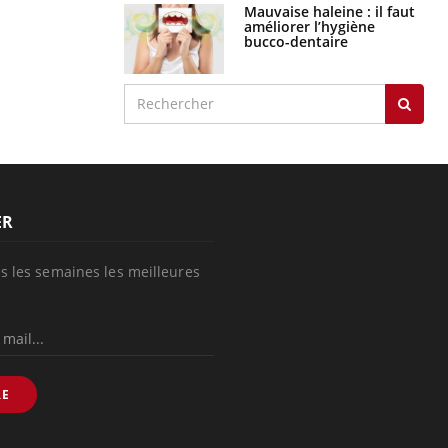
Mauvaise haleine : il faut
améliorer l’hygiène
bucco-dentaire
ER
s les semaines les meilleures
RE