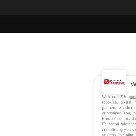
W
With our 225
par
(cookies, pixels 
partners, whether c
or obtained later, i
Processing this da
IP, postal address
and offering you s
screens (including