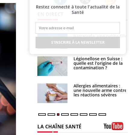
Restez connecté à toute l’actualité de la
Twitter
Facebook
Instagram
Santé
EN DIRECT
Mordue par un
Comment gérer le
barracuda, une petite fille
sommeil des enfants en
secourue grâce à un
vacances ?
S'INSCRIRE À LA NEWSLETTER
réflexe essentiel
Légionellose en Suisse :
Bilan prévention : ce que
quelle est l’origine de la
les kinés pourront
contamination ?
bientôt faire
Allergies alimentaires :
TDAH : quel est ce
une nouvelle arme contre
traitement autorisé aux
les réactions sévères
États-Unis ?
LA CHAÎNE SANTÉ
Youtube