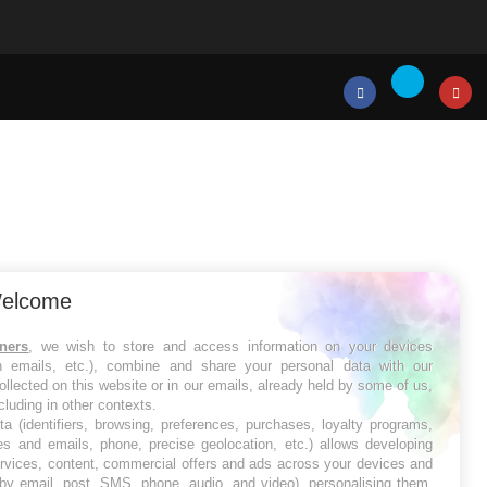
Twitter
Facebook
Instagr
elcome
tners
, we wish to store and access information on your devices
in emails, etc.), combine and share your personal data with our
ollected on this website or in our emails, already held by some of us,
ncluding in other contexts.
ta (identifiers, browsing, preferences, purchases, loyalty programs,
es and emails, phone, precise geolocation, etc.) allows developing
ervices, content, commercial offers and ads across your devices and
 by email, post, SMS, phone, audio, and video), personalising them,