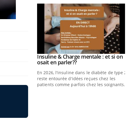
Insuline & Charge mentale : et si on
Youtube
Youtube
osait en parler??
En 2026, l'insuline dans le diabète de type 2
reste entourée d'idées reçues chez les
patients comme parfois chez les soignants.
Eczéma Chronique des Mains : se
Di
Youtube
You
Youtube
préparer pour l’été !
Le 
L'été arrive… et avec lui, un tout nouveau
nom
rythme de vie ! Vacances, plage, piscine,
dia
soleil, activités en plein air… Nos mains
défi
sont ...