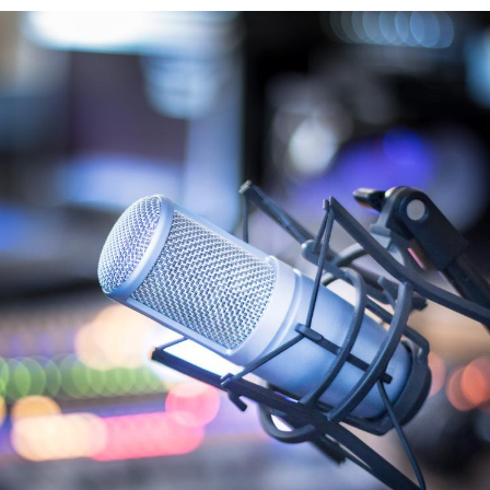
Grossesse et chaleur : ce
que dit la science
Le smartphone nuit-il à
l'apprentissage de la
lecture ?
Mordue par une tique en
vacances, elle reste dans
le coma pendant 42 jours