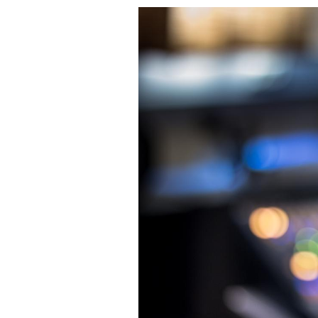
Fortes chaleurs :
pourquoi le risque de
noyade grimpe-t-il ?
Le Viagra pourrait-il
freiner la propagation du
cancer ?
Pourquoi manger moins
de protéines pourrait
finalement être bénéfique