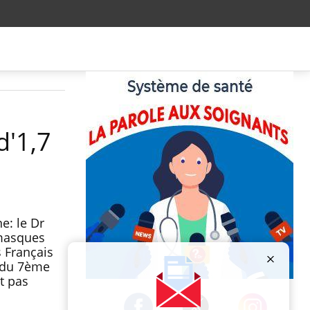
d'1,7
e: le Dr
 masques
 Français
n du 7ème
t pas
Publicité