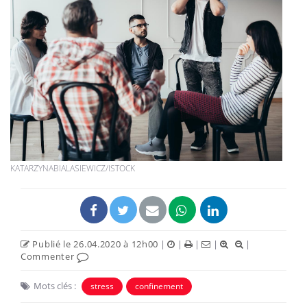
KATARZYNABIALASIEWICZ/ISTOCK
Publié le 26.04.2020 à 12h00
|
|
|
|
|
Commenter
Mots clés :
stress
confinement