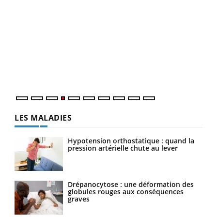
Dia
You
Le 
pers
ques
LES MALADIES
Hypotension orthostatique : quand la
pression artérielle chute au lever
Drépanocytose : une déformation des
globules rouges aux conséquences
graves