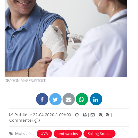
DRAGONIMAGES/ISTOCK
Publié le 22.04.2020 à 09h00
|
|
|
|
|
Commenter
Mots clés :
UVA
anti-vaccins
Rolling Stones