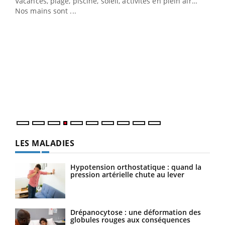
Vacances, plage, piscine, soleil, activités en plein air…
Nos mains sont ...
Dia
You
Le 
pers
ques
LES MALADIES
Hypotension orthostatique : quand la
pression artérielle chute au lever
Drépanocytose : une déformation des
globules rouges aux conséquences