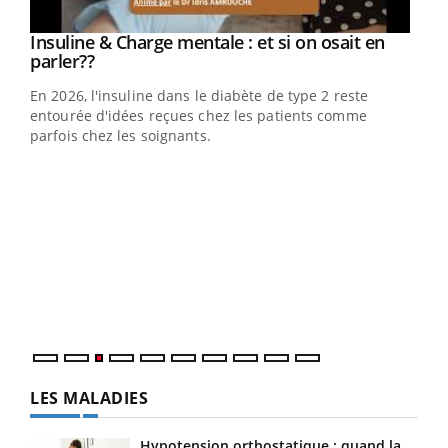
Youtube
Insuline & Charge mentale : et si on osait en
Youtube
Youtube
parler??
En 2026, l'insuline dans le diabète de type 2 reste
entourée d'idées reçues chez les patients comme
parfois chez les soignants.
Ecz
You
pour
L'ét
Vaca
Nos 
LES MALADIES
Hypotension orthostatique : quand la