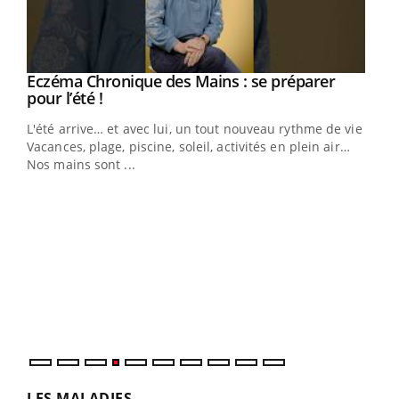
Eczéma Chronique des Mains : se préparer
Youtube
Youtube
pour l’été !
L'été arrive… et avec lui, un tout nouveau rythme de vie !
Vacances, plage, piscine, soleil, activités en plein air…
Nos mains sont ...
Dia
You
Le 
pers
ques
LES MALADIES