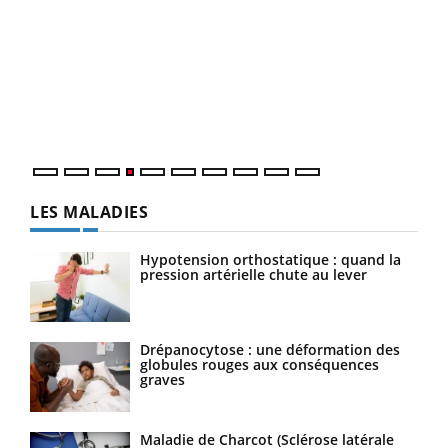
Dia
You
Le 
pers
ques
LES MALADIES
Hypotension orthostatique : quand la
pression artérielle chute au lever
Drépanocytose : une déformation des
globules rouges aux conséquences
graves
Maladie de Charcot (Sclérose latérale