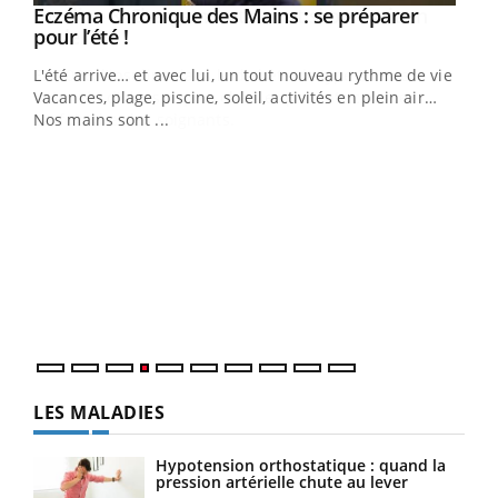
Eczéma Chronique des Mains : se préparer
Youtube
Youtube
pour l’été !
L'été arrive… et avec lui, un tout nouveau rythme de vie !
Vacances, plage, piscine, soleil, activités en plein air…
Nos mains sont ...
Dia
You
Le 
pers
ques
LES MALADIES
Hypotension orthostatique : quand la
pression artérielle chute au lever