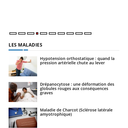
Le Ramadan approche, et, pour de nombreuses
Un é
personnes atteintes de diabète, c'est une période de
mati
questions, de défis, mais ...
numé
LES MALADIES
Hypotension orthostatique : quand la
pression artérielle chute au lever
Drépanocytose : une déformation des
globules rouges aux conséquences
graves
Maladie de Charcot (Sclérose latérale
amyotrophique)