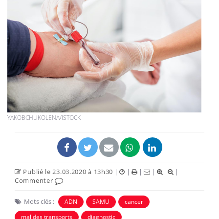
YAKOBCHUKOLENA/ISTOCK
Publié le 23.03.2020 à 13h30
|
|
|
|
|
Commenter
Mots clés :
ADN
SAMU
cancer
mal des transports
diagnostic