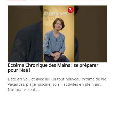
Youtube
Eczéma Chronique des Mains : se préparer
Youtube
Youtube
pour l’été !
L'été arrive… et avec lui, un tout nouveau rythme de vie !
Vacances, plage, piscine, soleil, activités en plein air…
Nos mains sont ...
Youtube
Diabète & Ramadan 2026
Un 
Youtube
You
à l