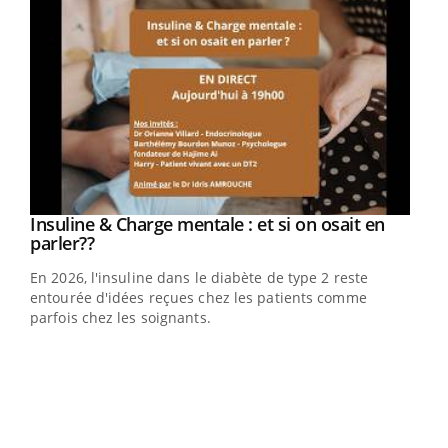
Youtube
Insuline & Charge mentale : et si on osait en
Youtube
Youtube
parler??
En 2026, l'insuline dans le diabète de type 2 reste
entourée d'idées reçues chez les patients comme
parfois chez les soignants.
Ecz
You
pour
L'ét