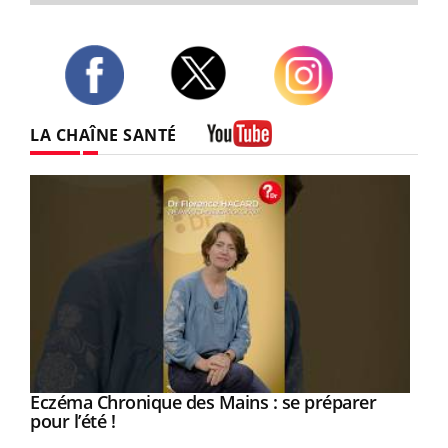
Twitter
Facebook
Instagram
LA CHAÎNE SANTÉ
Youtube
Eczéma Chronique des Mains : se préparer
Youtube
Youtube
pour l’été !