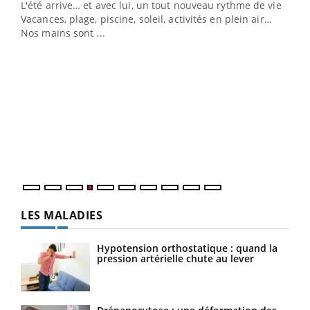
L'été arrive… et avec lui, un tout nouveau rythme de vie !
Vacances, plage, piscine, soleil, activités en plein air…
Nos mains sont ...
Dia
You
Le 
pers
ques
LES MALADIES
Hypotension orthostatique : quand la
pression artérielle chute au lever