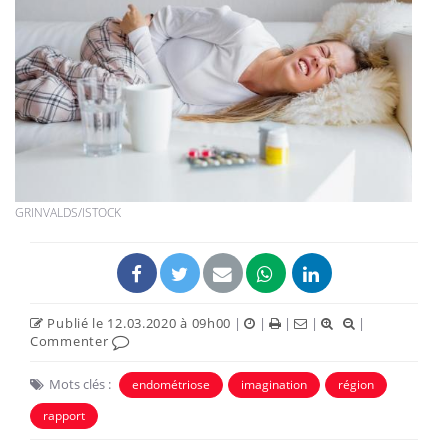
GRINVALDS/ISTOCK
Publié le 12.03.2020 à 09h00
|
|
|
|
|
Commenter
Mots clés :
endométriose
imagination
région
rapport