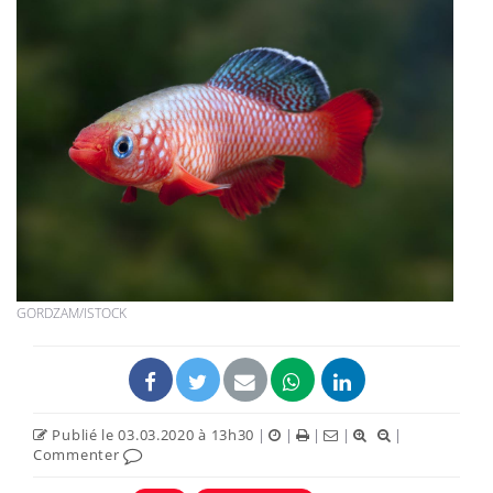
GORDZAM/ISTOCK
Publié le 03.03.2020 à 13h30
|
|
|
|
|
Commenter