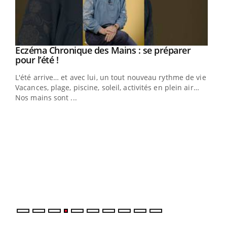
Eczéma Chronique des Mains : se préparer
Youtube
Youtube
pour l’été !
L'été arrive… et avec lui, un tout nouveau rythme de vie !
Vacances, plage, piscine, soleil, activités en plein air…
Nos mains sont ...
Dia
You
Le 
pers
ques