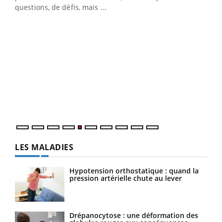
…
questions, de défis, mais ...
Un 
You
à l
Un é
mati
numé
LES MALADIES
Hypotension orthostatique : quand la
pression artérielle chute au lever
Drépanocytose : une déformation des