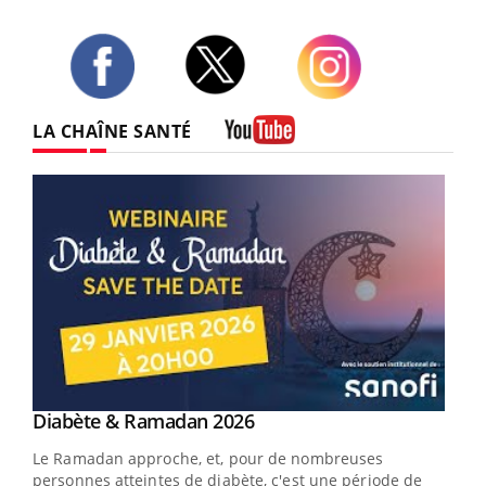
Twitter
Facebook
Instagram
LA CHAÎNE SANTÉ
Youtube
Youtube
Diabète & Ramadan 2026
Youtube
Le Ramadan approche, et, pour de nombreuses
vie !
personnes atteintes de diabète, c'est une période de