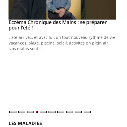
Eczéma Chronique des Mains : se préparer
Youtube
Youtube
pour l’été !
L'été arrive… et avec lui, un tout nouveau rythme de vie !
Vacances, plage, piscine, soleil, activités en plein air…
Nos mains sont ...
Dia
You
Le 
pers
ques
LES MALADIES