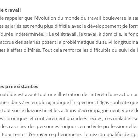
e travail
 de rappeler que l'évolution du monde du travail bouleverse la sa
 des salariés est rendu plus difficile avec le développement de fo
à durée indéterminée. « Le télétravail, le travail à domicile, le f
 accrue des salariés posent la problématique du suivi longitudina
s à effets différés. Tout cela renforce les difficultés du suivi de 
es préexistantes
matoïde est avant tout une illustration de l’intérêt d’une action p
tien dans / en emploi », indique l'Inspection. L'Igas souhaite que
rtout sur le diagnostic et les actions d’accompagnement, voire d
es chroniques et contrairement aux idées reçues, ces maladies s
 des cas chez des personnes toujours en activité professionnelle
q. Pour tenter d'enrayer ce phénomène, la mission qualifie de « p