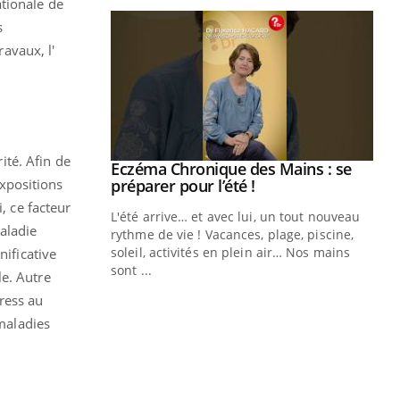
ationale de
s
ravaux, l'
ité. Afin de
Eczéma Chronique des Mains : se
Youtube
Youtube
expositions
préparer pour l’été !
, ce facteur
L'été arrive… et avec lui, un tout nouveau
aladie
rythme de vie ! Vacances, plage, piscine,
soleil, activités en plein air… Nos mains
nificative
sont ...
le. Autre
Youtube
Diabète & Ramadan 2026
Un
Youtube
You
ress au
fac
Le Ramadan approche, et, pour de
pr
 maladies
nombreuses personnes atteintes de
Un 
diabète, c'est une période de questions, de
mut
défis, mais ...
san