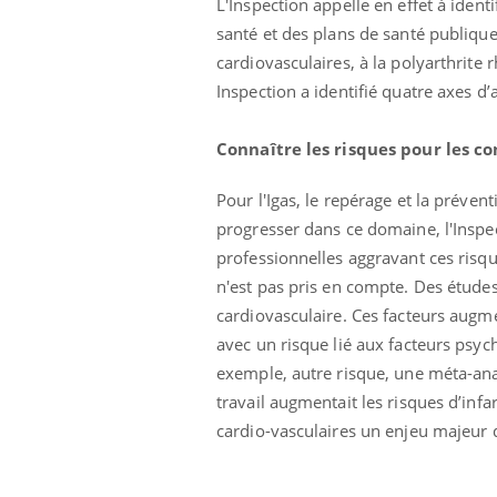
L'Inspection appelle en effet à identi
santé et des plans de santé publiqu
cardiovasculaires, à la polyarthrite r
Inspection a identifié quatre axes d’
Connaître les risques pour les c
Pour l'Igas, le repérage et la prévent
 Mains :
Carence en fer : comprendre pour
Ins
Youtube
You
Youtube
Youtube
progresser dans ce domaine, l'Inspect
prévenir
osa
professionnelles aggravant ces risque
aciles à aborder...
Fatigue, irritabilité, brouillard mental ou
En 2
n'est pas pris en compte. Des étude
poser des
même alopécie… Les symptômes de la
rest
'un proche c'est
carence en fer sont multiples ce qui la rend
pat
cardiovasculaire. Ces facteurs augmen
...
avec un risque lié aux facteurs psy
exemple, autre risque, une méta-ana
travail augmentait les risques d’infa
cardio-vasculaires un enjeu majeur 