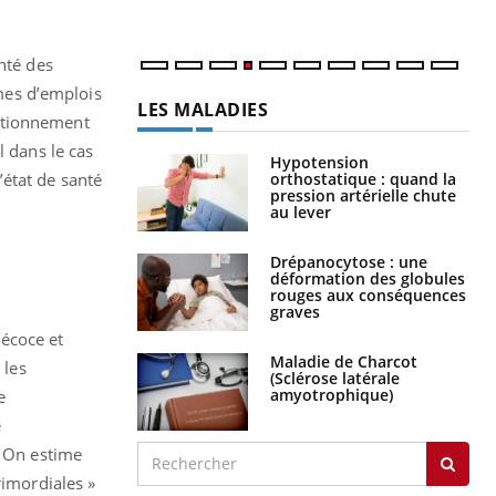
num
nté des
rmes d’emplois
LES MALADIES
onctionnement
l dans le cas
Hypotension
orthostatique : quand la
l’état de santé
pression artérielle chute
au lever
Drépanocytose : une
déformation des globules
rouges aux conséquences
graves
récoce et
Maladie de Charcot
 les
(Sclérose latérale
amyotrophique)
e
e
. On estime
rimordiales »