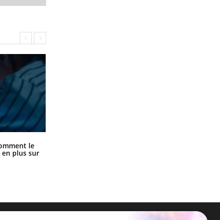
Cancer colorectal : une stratégie
comment le
simple aurait changé la donne au
 en plus sur
Pays basque