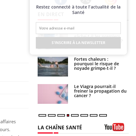
Restez connecté à toute l’actualité de la
Twitter
Facebook
Instagram
Santé
EN DIRECT
Pourquoi votre ventre
Pourquoi manger moins
gâche-t-il les premiers
de protéines pourrait
jours de vos vacances ?
finalement être bénéfique
S'INSCRIRE À LA NEWSLETTER
Fortes chaleurs :
Grossesse et chaleur : ce
pourquoi le risque de
que dit la science
noyade grimpe-t-il ?
Le Viagra pourrait-il
Le smartphone nuit-il à
freiner la propagation du
l'apprentissage de la
cancer ?
lecture ?
 affaires
LA CHAÎNE SANTÉ
jours.
Youtube