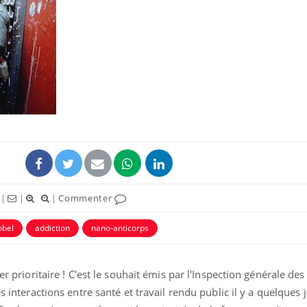
Cytomégalovirus : ce qui
change dans la prise en
charge des femmes
enceintes
La sieste empêche-t-elle
de dormir la nuit ?
VIH : la fin du comprimé
|
|
|
Commenter
tous les jours se profile-t-
elle enfin ?
obel
addiction
nano-anticorps
er prioritaire ! C'est le souhait émis par l'Inspection générale des
s interactions entre santé et travail rendu public il y a quelques 