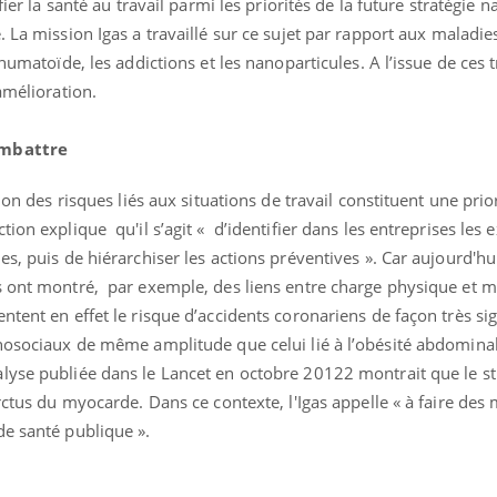
fier la santé au travail parmi les priorités de la future stratégie n
e. La mission
Igas
a travaillé sur ce sujet par rapport aux maladie
humatoïde, les addictions et les nanoparticules. A l’issue de ces t
amélioration.
ombattre
ion des risques liés aux situations de travail constituent une prior
uline & Charge mentale : et si on
tube
Youtube
ion explique qu'il s’agit « d’identifier dans les entreprises les 
it en parler??
s, puis de hiérarchiser les actions préventives ». Car aujourd'hui
026, l'insuline dans le diabète de type 2
s ont montré, par exemple, des liens entre charge physique et m
e entourée d'idées reçues chez les
ients comme parfois chez les soignants.
tent en effet le risque d’accidents coronariens de façon très sig
chosociaux de même amplitude que celui lié à l’obésité abdomina
lyse publiée dans le Lancet en octobre 2012
2
montrait que le st
rctus du myocarde. Dans ce contexte, l'Igas appelle « à faire des
de santé publique ».