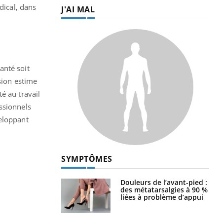
dical, dans
J'AI MAL
anté soit
sion estime
é au travail
ssionnels
veloppant
SYMPTÔMES
Douleurs de l’avant-pied :
des métatarsalgies à 90 %
liées à problème d’appui