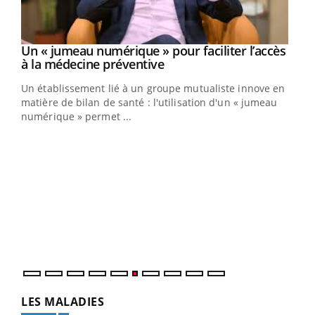
Un « jumeau numérique » pour faciliter l’accès
Youtube
Youtube
à la médecine préventive
Un établissement lié à un groupe mutualiste innove en
matière de bilan de santé : l'utilisation d'un « jumeau
numérique » permet ...
Youtube
COUP DE FOOD sur le diabète
Qua
Youtube
You
Coup de food sur le diabète, c'est votre nouveau rendez-
"Les
vous culinaire qui bouscule les idées reçues ! Dans cet
trav
épisode, une ...
DRH 
LES MALADIES