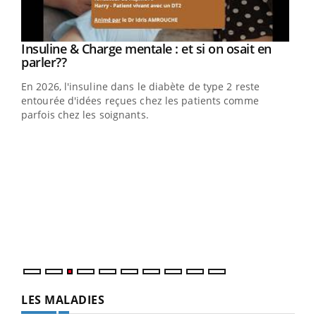
Youtube
Insuline & Charge mentale : et si on osait en
Youtube
Youtube
parler??
En 2026, l'insuline dans le diabète de type 2 reste
entourée d'idées reçues chez les patients comme
parfois chez les soignants.
Ecz
You
pour
L'ét
Vaca
Nos 
LES MALADIES