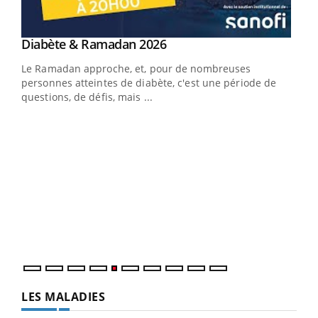
Youtube
Diabète & Ramadan 2026
Youtube
Le Ramadan approche, et, pour de nombreuses
vie !
personnes atteintes de diabète, c'est une période de
…
questions, de défis, mais ...
Un 
You
à l
Un é
mati
numé
LES MALADIES