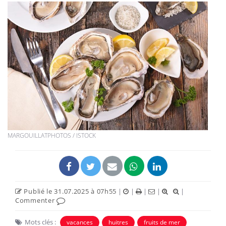
MARGOUILLATPHOTOS / ISTOCK
Publié le 31.07.2025 à 07h55
|
|
|
|
|
Commenter
Mots clés :
vacances
huitres
fruits de mer