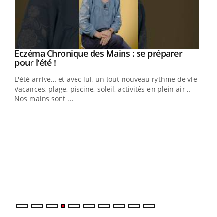
Eczéma Chronique des Mains : se préparer
Youtube
Youtube
pour l’été !
L'été arrive… et avec lui, un tout nouveau rythme de vie !
Vacances, plage, piscine, soleil, activités en plein air…
Nos mains sont ...
Dia
You
Le 
pers
ques