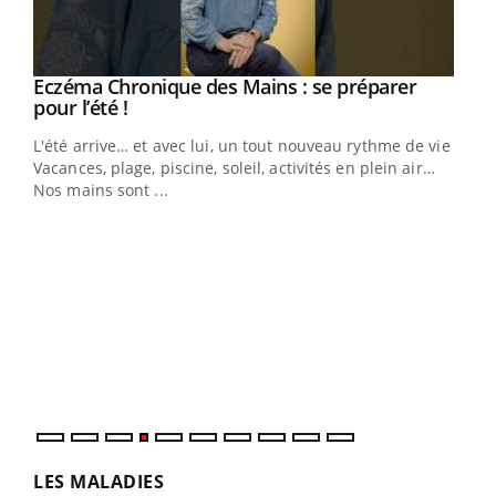
Eczéma Chronique des Mains : se préparer
Youtube
Youtube
pour l’été !
L'été arrive… et avec lui, un tout nouveau rythme de vie !
Vacances, plage, piscine, soleil, activités en plein air…
Nos mains sont ...
Dia
You
Le 
pers
ques
LES MALADIES