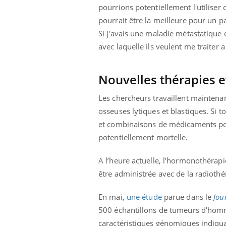
pourrions potentiellement l'utilis
pourrait être la meilleure pour un pa
Si j'avais une maladie métastatique
avec laquelle ils veulent me traiter a
Eczéma Chronique des Mains :
Car
Youtube
You
Youtube
expliquer ma maladie
pré
Il y a des sujets qui sont faciles à aborder...
Fati
Nouvelles thérapies 
d'autres non ! D'un côté, poser des
mêm
questions sur la maladie d'un proche c'est
care
Les chercheurs travaillent maintena
montrer ...
...
osseuses lytiques et blastiques. Si t
et combinaisons de médicaments pou
potentiellement mortelle.
A l’heure actuelle, l’hormonothérapie
être administrée avec de la radiothé
En mai,
une étude
parue dans le
Jou
500 échantillons de tumeurs d'homme
caractéristiques génomiques indiqua