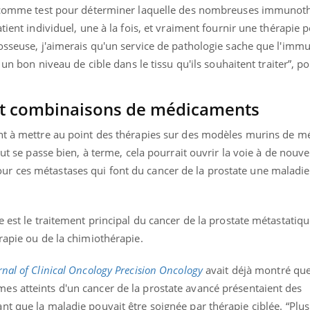
er comme test pour déterminer laquelle des nombreuses immunot
tient individuel, une à la fois, et vraiment fournir une thérapie 
 osseuse, j'aimerais qu'un service de pathologie sache que l'imm
 un bon niveau de cible dans le tissu qu'ils souhaitent traiter”, pou
ence en fer : comprendre pour
Insuline & Charge ment
tube
Youtube
Youtube
Yout
venir
osait en parler??
gue, irritabilité, brouillard mental ou
En 2026, l'insuline dans l
et combinaisons de médicaments
e alopécie… Les symptômes de la
reste entourée d'idées re
nce en fer sont multiples ce qui la rend
patients comme parfois ch
nt à mettre au point des thérapies sur des modèles murins de m
out se passe bien, à terme, cela pourrait ouvrir la voie à de nouve
r ces métastases qui font du cancer de la prostate une maladie
 est le traitement principal du cancer de la prostate métastatiqu
rapie ou de la chimiothérapie.
rnal of Clinical Oncology Precision Oncology
avait déjà montré qu
s atteints d'un cancer de la prostate avancé présentaient des
nt que la maladie pouvait être soignée par thérapie ciblée.
“
Plus