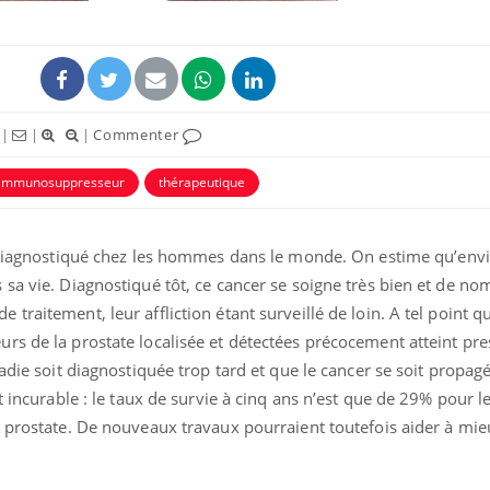
|
|
|
Commenter
immunosuppresseur
thérapeutique
 diagnostiqué chez les hommes dans le monde. On estime qu’env
 sa vie. Diagnostiqué tôt, ce cancer se soigne très bien et de n
raitement, leur affliction étant surveillé de loin. A tel point q
Comment oublier les
Chikung
écrans en vacances ?
West Nil
rs de la prostate localisée et détectées précocement atteint pre
t-il dan
France ?
ladie soit diagnostiquée trop tard et que le cancer se soit propag
et incurable : le taux de survie à cinq ans n’est que de 29% pour
Toujours connectés :
Les méd
a prostate. De nouveaux travaux pourraient toutefois aider à mie
comment le travail
protègen
empiète de plus en plus
?
sur nos soirées