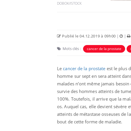
DOBOK/ISTOCK
Publié le 04.12.2019 à 09h00
|
|
Mots clés :
cancer de la prostate
Le
cancer de la prostate
est le plus
homme sur sept en sera atteint dans
malades n’ont même jamais besoin de t
Hantavirus : un cas
détecté chez un touriste
survie des hommes atteints de tumeu
en France
100%. Toutefois, il arrive que la ma
os. Auquel cas, elle devient sévère 
Mortalité infantile : un
atteints de métastase osseuses de l
rapport s’interroge sur
son taux élevé en France
bout de cette forme de maladie.