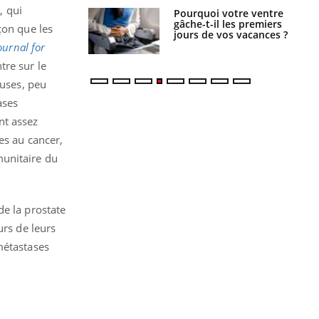
, qui
alovirus : ce qui
Pourquoi votre ventre
ans la prise en
gâche-t-il les premiers
çon que les
des femmes
jours de vos vacances ?
es
ournal for
tre sur le
euses, peu
ases
nt assez
es au cancer,
munitaire du
de la prostate
urs de leurs
métastases