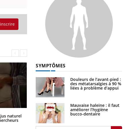
'inscrire
SYMPTÔMES
Douleurs de l’avant-pied :
des métatarsalgies à 90 %
liées à problème d’appui
Mauvaise haleine : il faut
améliorer l’hygiène
bucco-dentaire
Comment oublier les écrans en
 jus naturel
vacances ?
chercheurs