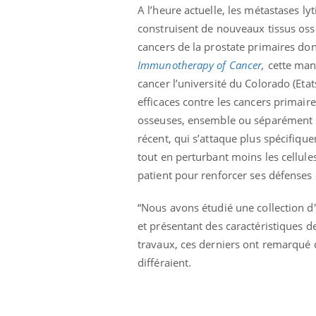
A l’heure actuelle, les métastases lyt
Grossesse à risque : ce jus
naturel attire l'attention
construisent de nouveaux tissus osse
des chercheurs
cancers de la prostate primaires don
Immunotherapy of Cancer
,
cette man
cancer l’université du Colorado (Eta
efficaces contre les cancers primair
osseuses, ensemble ou séparément se
récent, qui s’attaque plus spécifiqu
tout en perturbant moins les cellul
patient pour renforcer ses défenses 
“Nous avons étudié une collection d'
et présentant des caractéristiques d
travaux, ces derniers ont remarqué 
différaient.