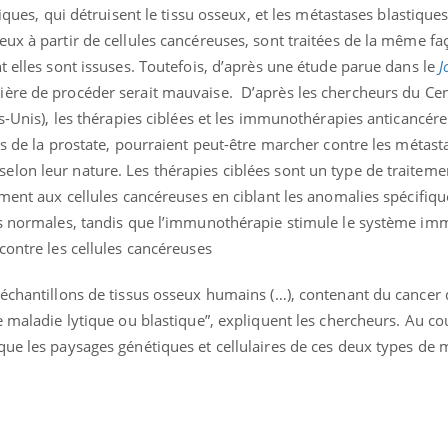
iques, qui détruisent le tissu osseux, et les métastases blastiques
Cancer colorectal : une
Cytomég
stratégie simple aurait
change d
ux à partir de cellules cancéreuses, sont traitées de la même fa
changé la donne au Pays
charge 
basque
enceint
t elles sont issuses. Toutefois, d’après une étude parue dans le
J
ière de procéder serait mauvaise.
D’après les chercheurs du Cen
ts-Unis), les thérapies ciblées et les immunothérapies anticancér
es de la prostate, pourraient peut-être marcher contre les métast
lon leur nature. Les thérapies ciblées sont un type de traiteme
ement aux cellules cancéreuses en ciblant les anomalies spécifiqu
es normales, tandis que l’immunothérapie stimule le système im
contre les cellules cancéreuses
échantillons de tissus osseux humains (…), contenant du cancer 
e maladie lytique ou blastique”, expliquent les chercheurs. Au co
que les paysages génétiques et cellulaires de ces deux types de 