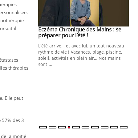
hérapies
personnalisée.
unothérapie
rsuit-il.
ale : et si on
Eczéma Chronique des Mains : se
Youtube
ube
Youtube
préparer pour l’été !
e diabète de type 2
L'été arrive… et avec lui, un tout nouveau
çues chez les
rythme de vie ! Vacances, plage, piscine,
ez les soignants.
soleil, activités en plein air… Nos mains
étastases
sont ...
lles thérapies
Di
You
Le 
nom
dia
e. Elle peut
défi
e 57% des 3
 de la moitié