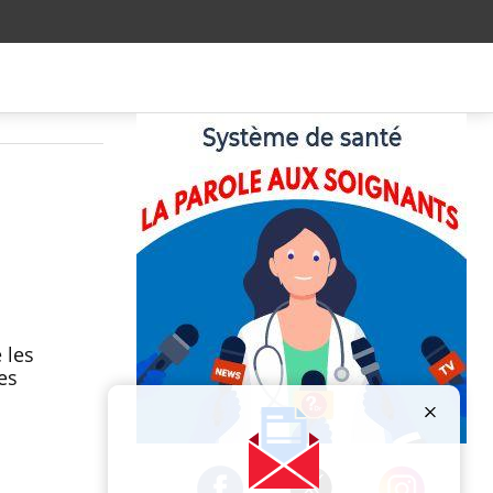
 les
es
Publicité