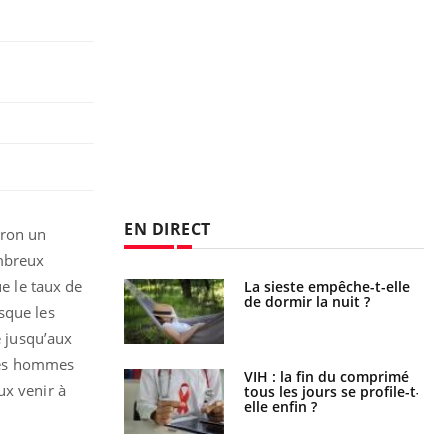
EN DIRECT
iron un
ombreux
ue le taux de
unya, dengue,
La sieste empêche-t-elle
e : que se passe-
de dormir la nuit ?
sque les
s le sud de la
é jusqu’aux
 les hommes
icaments GLP-1
VIH : la fin du comprimé
ux venir à
t-ils aussi les os
tous les jours se profile-t-
elle enfin ?