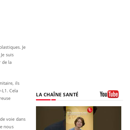
lastiques. Je
Je suis
r de la
taire, ils
-L1. Cela
LA CHAÎNE SANTÉ
éreuse
Youtube
 de voie dans
ue nous