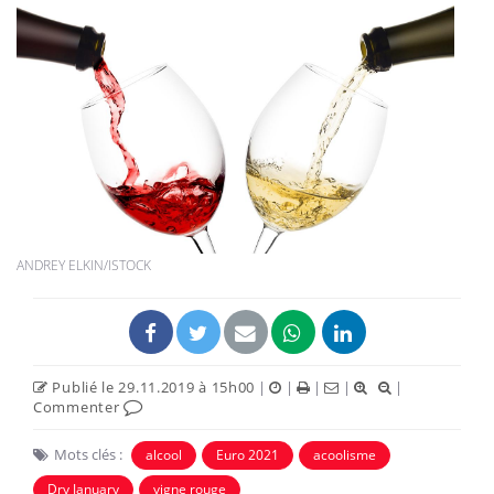
ANDREY ELKIN/ISTOCK
Publié le 29.11.2019 à 15h00
|
|
|
|
|
Commenter
Mots clés :
alcool
Euro 2021
acoolisme
Dry January
vigne rouge