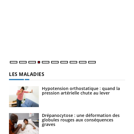
Dia
You
Le 
pers
ques
LES MALADIES
Hypotension orthostatique : quand la
pression artérielle chute au lever
Drépanocytose : une déformation des
globules rouges aux conséquences
graves