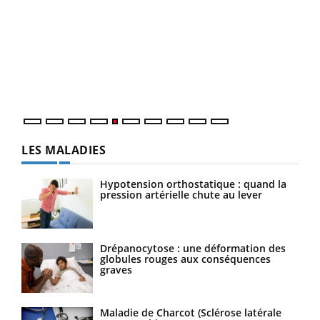
Un 
You
à l
Un é
mati
numé
LES MALADIES
Hypotension orthostatique : quand la
pression artérielle chute au lever
Drépanocytose : une déformation des
globules rouges aux conséquences
graves
Maladie de Charcot (Sclérose latérale