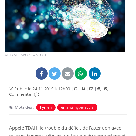
METAMORWORKS/ISTOCK
Publié le 24.11.2019 à 12h00
|
|
|
|
|
Commenter
Mots clés :
hymen
enfants hyperactifs
Appelé TDAH, le trouble du déficit de l'attention avec
ou sans hyperactivité, est un trouble du comportement