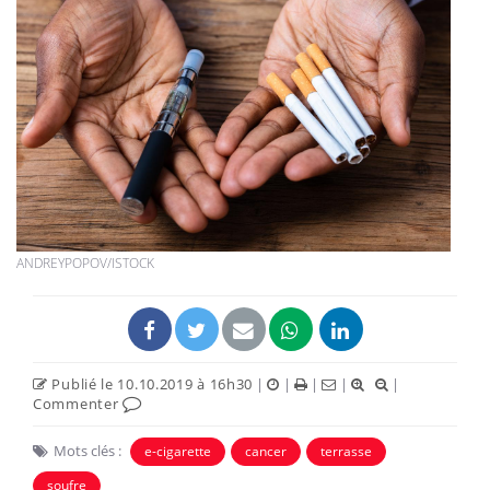
ANDREYPOPOV/ISTOCK
Publié le 10.10.2019 à 16h30
|
|
|
|
|
Commenter
Mots clés :
e-cigarette
cancer
terrasse
soufre