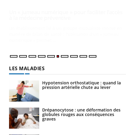
COU
You
Coup
vous
épis
LES MALADIES
Hypotension orthostatique : quand la
pression artérielle chute au lever
Drépanocytose : une déformation des
globules rouges aux conséquences
graves