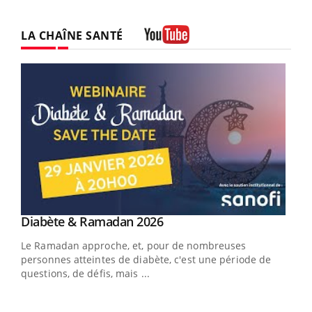
LA CHAÎNE SANTÉ
Youtube
Youtube
Diabète & Ramadan 2026
Un « jumeau numérique » pour faciliter l’accès
Youtube
Youtube
Youtube
à la médecine préventive
Le Ramadan approche, et, pour de nombreuses
Un établissement lié à un groupe mutualiste innove en
personnes atteintes de diabète, c'est une période de
matière de bilan de santé : l'utilisation d'un « jumeau
questions, de défis, mais ...
numérique » permet ...