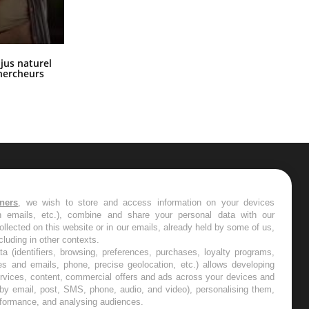
Comment oublier les écrans en
 jus naturel
vacances ?
chercheurs
ER
tners
, we wish to store and access information on your devices
in emails, etc.), combine and share your personal data with our
s les semaines les meilleures
ollected on this website or in our emails, already held by some of us,
ncluding in other contexts.
ta (identifiers, browsing, preferences, purchases, loyalty programs,
es and emails, phone, precise geolocation, etc.) allows developing
ervices, content, commercial offers and ads across your devices and
 by email, post, SMS, phone, audio, and video), personalising them,
RE
rformance, and analysing audiences.