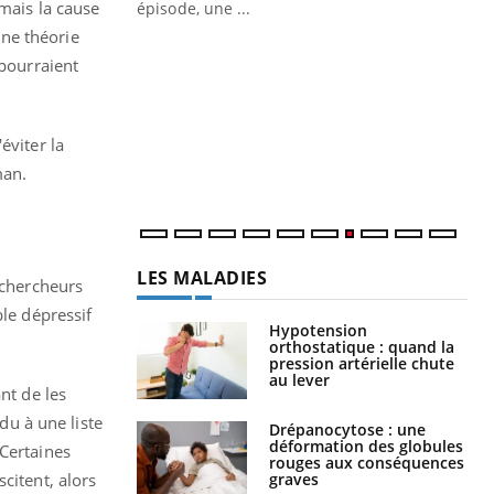
ière de bilan de
 mais la cause
épisode, une ...
« jumeau
une théorie
Qu
You
 pourraient
êtr
"Le
qua
éviter la
Doc
man.
dir
LES MALADIES
s chercheurs
ble dépressif
Hypotension
orthostatique : quand la
pression artérielle chute
au lever
nt de les
du à une liste
Drépanocytose : une
déformation des globules
Certaines
rouges aux conséquences
graves
citent, alors