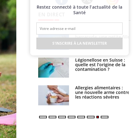
Restez connecté à toute l’actualité de la
Twitter
Facebook
Instagram
Santé
EN DIRECT
e et chaleur : ce
Mordue par un
la science
barracuda, une petite fille
secourue grâce à un
S'INSCRIRE À LA NEWSLETTER
réflexe essentiel
phone nuit-il à
Légionellose en Suisse :
tissage de la
quelle est l’origine de la
?
contamination ?
par une tique en
Allergies alimentaires :
, elle reste dans
une nouvelle arme contre
 pendant 42 jours
les réactions sévères