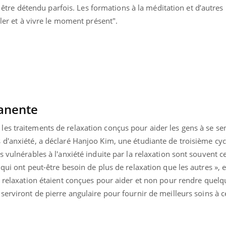
r être détendu parfois.
Les formations à la méditation et d’autres
ller et à vivre le moment présent".
anente
es traitements de relaxation conçus pour aider les gens à se se
 d'anxiété, a déclaré Hanjoo Kim, une étudiante de troisième cyc
 vulnérables à l'anxiété induite par la relaxation sont souvent ce
 qui ont peut-être besoin de plus de relaxation que les autres », 
e relaxation étaient conçues pour aider et non pour rendre quelq
Youtube
bète & Ramadan 2026
Un « jumeau numériq
tube
Youtube
faciliter l’accès à la 
serviront de pierre angulaire pour fournir de meilleurs soins à c
Ramadan approche, et, pour de
Youtube
préventive
breuses personnes atteintes de
Un établissement lié à u
ète, c'est une période de questions, de