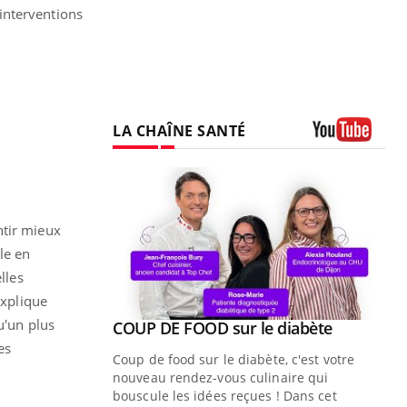
 interventions
LA CHAÎNE SANTÉ
Youtube
ntir mieux
le en
lles
explique
u'un plus
Youtube
ue » pour
COUP DE FOOD sur le diabète
Youtube
médecine
es
Coup de food sur le diabète, c'est votre
nouveau rendez-vous culinaire qui
n groupe
bouscule les idées reçues ! Dans cet