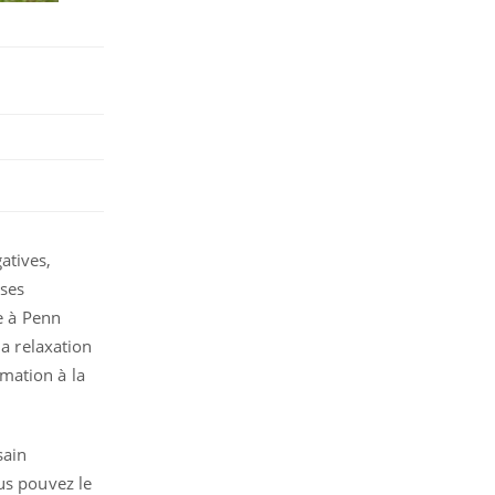
atives,
uses
e à Penn
la relaxation
mation à la
sain
ous pouvez le