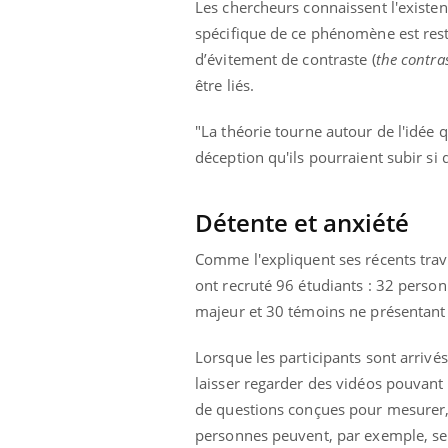
Les chercheurs connaissent l'existen
ez les soignants.
soleil, activités en plein air… Nos mains
défi
sont ...
spécifique de ce phénomène est res
d’évitement de contraste (
the contra
être liés.
"La théorie tourne autour de l'idée 
déception qu'ils pourraient subir s
Détente et anxiété
Comme l'expliquent ses récents tra
ont recruté 96 étudiants : 32 person
majeur et 30 témoins ne présentant
Lorsque les participants sont arrivé
laisser regarder des vidéos pouvant s
de questions conçues pour mesurer, 
personnes peuvent, par exemple, se s