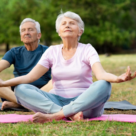
Fortes chaleurs :
Grossess
pourquoi le risque de
que dit 
noyade grimpe-t-il ?
Le Viagra pourrait-il
Le smart
freiner la propagation du
l'appren
cancer ?
lecture 
Pourquoi manger moins
Mordue 
de protéines pourrait
vacances
finalement être bénéfique
le coma