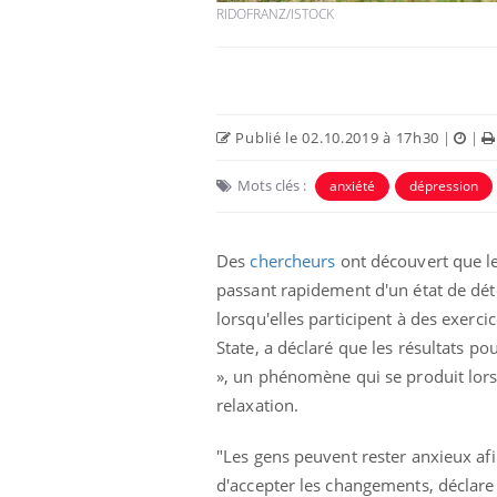
RIDOFRANZ/ISTOCK
Publié le 02.10.2019 à 17h30
|
|
Mots clés :
anxiété
dépression
Des
chercheurs
ont découvert que le
passant rapidement d'un état de déte
lorsqu'elles participent à des exercic
State, a déclaré que les résultats po
», un phénomène qui se produit lors
relaxation.
"Les gens peuvent rester anxieux af
d'accepter les changements, déclar