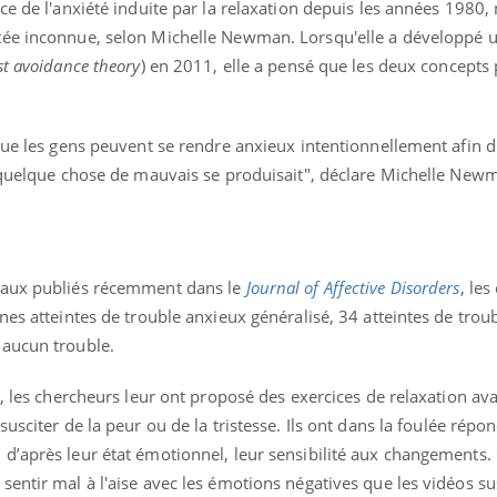
mutualiste innove en mat
ce de l'anxiété induite par la relaxation depuis les années 1980,
s, mais ...
santé : l'utilisation d'un 
tée inconnue, selon Michelle Newman.
Lorsqu'elle a développé 
numérique » permet ...
st avoidance theory
) en 2011, elle a pensé que les deux concepts
que les gens peuvent se rendre anxieux intentionnellement afin d'
i quelque chose de mauvais se produisait", déclare Michelle New
vaux publiés récemment dans le
Journal of Affective Disorders
, le
nes atteintes de trouble anxieux généralisé, 34 atteintes de trou
 aucun trouble.
s, les chercheurs leur ont proposé des exercices de relaxation ava
usciter de la peur ou de la tristesse.
Ils ont dans la foulée répon
d’après leur état émotionnel, leur sensibilité aux changements.
entir mal à l'aise avec les émotions négatives que les vidéos sus