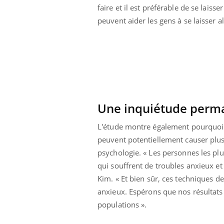
faire et il est préférable de se laisse
peuvent aider les gens à se laisser a
Une inquiétude perm
L'étude montre également pourquoi l
peuvent potentiellement causer plus
psychologie. « Les personnes les plus
qui souffrent de troubles anxieux et
Kim.
« Et bien sûr, ces techniques d
ale : et si on
Eczéma Chronique des Mains : se
Dia
Youtube
You
ube
Youtube
préparer pour l’été !
anxieux.
Espérons que nos résultats 
Le 
populations ».
 diabète de type 2
L'été arrive… et avec lui, un tout nouveau
nom
ues chez les
rythme de vie ! Vacances, plage, piscine,
diab