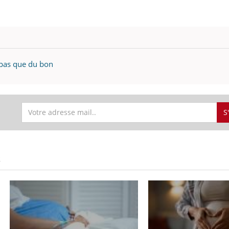
t pas que du bon
S
S