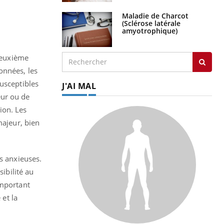
Maladie de Charcot
(Sclérose latérale
amyotrophique)
 deuxième
onnées, les
usceptibles
J'AI MAL
eur ou de
ion.
Les
majeur, bien
es anxieuses.
ibilité au
 important
 et la