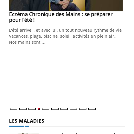
Eczéma Chronique des Mains : se préparer
Youtube
Youtube
pour l’été !
L'été arrive… et avec lui, un tout nouveau rythme de vie !
Vacances, plage, piscine, soleil, activités en plein air…
Nos mains sont ...
Youtube
Diabète & Ramadan 2026
Un 
Youtube
You
à l
Le Ramadan approche, et, pour de nombreuses
Un é
personnes atteintes de diabète, c'est une période de
mati
questions, de défis, mais ...
numé
LES MALADIES