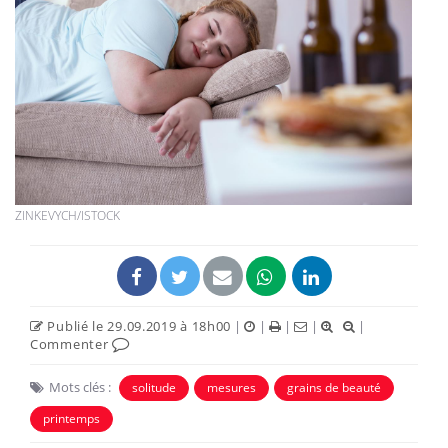
ZINKEVYCH/ISTOCK
Publié le 29.09.2019 à 18h00
|
|
|
|
|
Commenter
Mots clés :
solitude
mesures
grains de beauté
printemps