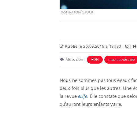
RASPIRATOR/ISTOCK
Publié le 25.09.2019 à 18h30
|
|
Mots clés :
ADN
musicothérapie
Nous ne sommes pas tous égaux face
e empêche-t-elle
Fortes chaleurs :
deux fois plus que les autres. Une 
 la nuit ?
pourquoi le risque de
la revue
eLife
. Elle constate que sel
noyade grimpe-t-il ?
qu’auront leurs enfants varie.
 fin du comprimé
Le Viagra pourrait-il
jours se profile-t-
freiner la propagation du
n ?
cancer ?