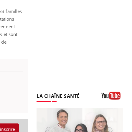
33 familles
tations
scendent
s et sont
 de
LA CHAÎNE SANTÉ
Youtube
'inscrire