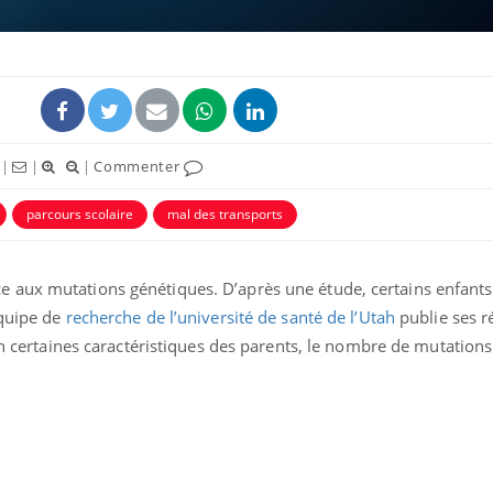
|
|
|
Commenter
parcours scolaire
mal des transports
 aux mutations génétiques. D’après une étude, certains enfants
Grossesse et chaleur : ce
Mordue 
équipe de
recherche de l’université de santé de l’Utah
publie ses r
que dit la science
barracud
on certaines caractéristiques des parents, le nombre de mutation
secouru
réflexe 
Le smartphone nuit-il à
Légionel
l'apprentissage de la
quelle e
lecture ?
contami