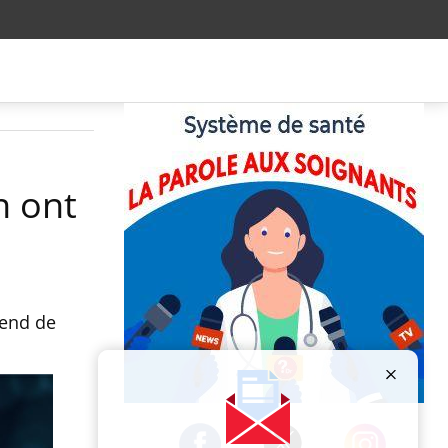
n ont
pend de
Publicité