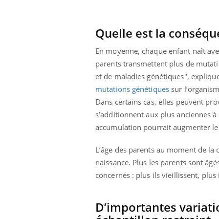
 votre ventre
Pourquoi manger moins
l les premiers
de protéines pourrait
 vos vacances ?
finalement être bénéfique
Quelle est la conséqu
En moyenne, chaque enfant naît av
parents transmettent plus de mutati
et de maladies génétiques", explique
mutations génétiques
sur l’organism
Dans certains cas, elles peuvent pr
s’additionnent aux plus anciennes à
accumulation pourrait augmenter le r
L’âge des parents au moment de la 
naissance. Plus les parents sont âg
concernés : plus ils vieillissent, plus
D’importantes variat