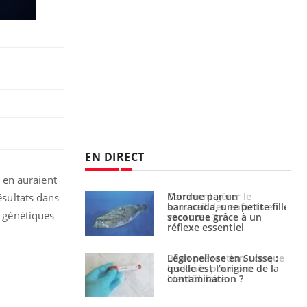
EN DIRECT
 en auraient
par un
Comment gérer le
ésultats dans
a, une petite fille
sommeil des enfants en
s génétiques
e grâce à un
vacances ?
essentiel
lose en Suisse :
Bilan prévention : ce que
st l’origine de la
les kinés pourront
nation ?
bientôt faire