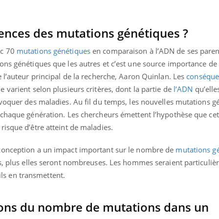
Mordue par une tique en
Allergie
vacances, elle reste dans
une nou
le coma pendant 42 jours
les réac
ences des mutations génétiques ?
ec 70
mutations génétiques
en comparaison à l’ADN de ses parent
ons génétiques que les autres et c’est une source importance d
 l’auteur principal de la recherche, Aaron Quinlan. Les
conséque
e varient selon plusieurs critères, dont la partie de
l’ADN
qu’elle
ovoquer des maladies. Au fil du temps, les nouvelles mutations g
 chaque génération. Les chercheurs émettent l’hypothèse que cet
isque d’être atteint de maladies.
conception a un impact important sur le nombre de
mutations g
és, plus elles seront nombreuses. Les hommes seraient particuli
 ils en transmettent.
ions du nombre de mutations dans un