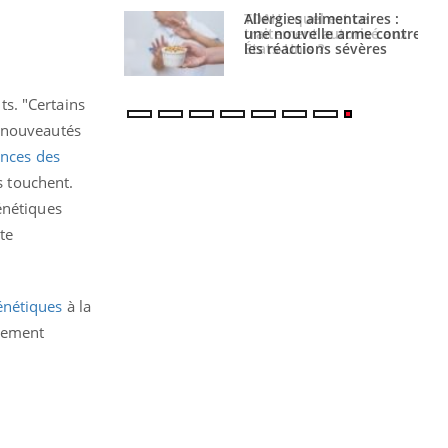
s alimentaires :
TDAH : quel est ce
velle arme contre
traitement autorisé aux
tions sévères
États-Unis ?
s. "Certains
e nouveautés
nces des
s touchent.
énétiques
te
énétiques
à la
èrement