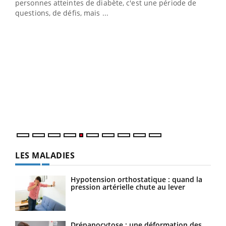
vie !
personnes atteintes de diabète, c'est une période de
…
questions, de défis, mais ...
Un 
You
à l
Un é
mati
numé
LES MALADIES
Hypotension orthostatique : quand la
pression artérielle chute au lever
Drépanocytose : une déformation des