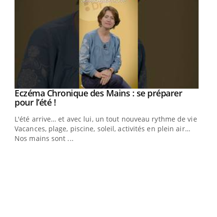
Eczéma Chronique des Mains : se préparer
Youtube
Youtube
pour l’été !
L'été arrive… et avec lui, un tout nouveau rythme de vie !
Vacances, plage, piscine, soleil, activités en plein air…
Nos mains sont ...
Dia
You
Le 
pers
ques