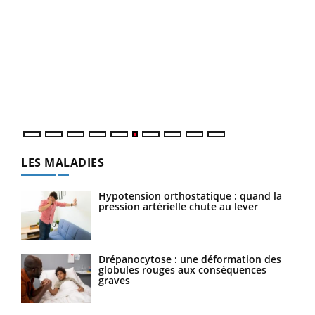
COU
You
Coup
vous
épis
LES MALADIES
Hypotension orthostatique : quand la
pression artérielle chute au lever
Drépanocytose : une déformation des
globules rouges aux conséquences
graves