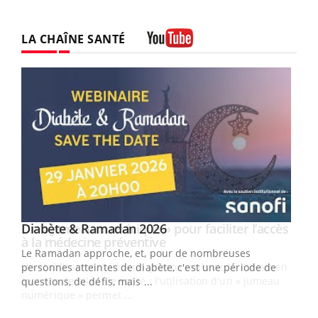
LA CHAÎNE SANTÉ
Youtube
Youtube
Diabète & Ramadan 2026
Un « jumeau numérique » pour faciliter l’accès
Youtube
Youtube
Youtube
à la médecine préventive
Le Ramadan approche, et, pour de nombreuses
Un établissement lié à un groupe mutualiste innove en
personnes atteintes de diabète, c'est une période de
matière de bilan de santé : l'utilisation d'un « jumeau
questions, de défis, mais ...
numérique » permet ...