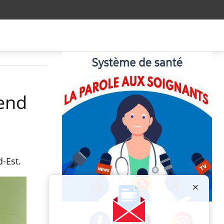
rend
d-Est.
Publicité