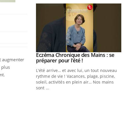
ale : et si on
Eczéma Chronique des Mains : se
Youtube
it augmenter
ube
Youtube
préparer pour l’été !
 plus
e diabète de type 2
L'été arrive… et avec lui, un tout nouveau
nt.
çues chez les
rythme de vie ! Vacances, plage, piscine,
ez les soignants.
soleil, activités en plein air… Nos mains
sont ...
Di
You
Le 
nom
dia
défi