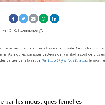
|
|
|
Commenter
ence en fer : comprendre pour
Insuline & Charge ment
tube
Youtube
nt recensés chaque année à travers le monde. Ce chiffre pourra
Youtube
Yout
venir
osait en parler??
er en Asie où les parasites vecteurs de la maladie sont de plus en
gue, irritabilité, brouillard mental ou
En 2026, l'insuline dans l
udes parues dans la revue
The Lancet Infectious Diseases
le montre
e alopécie… Les symptômes de la
reste entourée d'idées re
nce en fer sont multiples ce qui la rend
patients comme parfois ch
e par les moustiques femelles