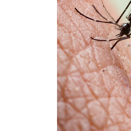
Comment éviter une otite
pendant les vacances ?
Hantavirus : un cas
détecté chez un touriste
en France
Mortalité infantile : un
rapport s’interroge sur
son taux élevé en France