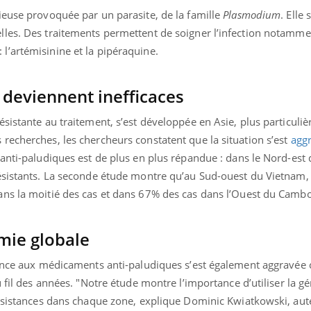
ieuse provoquée par un parasite, de la famille
Plasmodium
. Elle
les. Des traitements permettent de soigner l’infection notamme
’artémisinine et la pipéraquine.
deviennent inefficaces
sistante au traitement, s’est développée en Asie, plus particuli
recherches, les chercheurs constatent que la situation s’est
agg
anti-paludiques est de plus en plus répandue : dans le Nord-est 
ésistants. La seconde étude montre qu’au Sud-ouest du Vietnam, 
ans la moitié des cas et dans 67% des cas dans l’Ouest du Camb
mie globale
tance aux médicaments anti-paludiques s’est également aggravée c
u fil des années. "Notre étude montre l’importance d’utiliser la g
résistances dans chaque zone, explique Dominic Kwiatkowski, aut