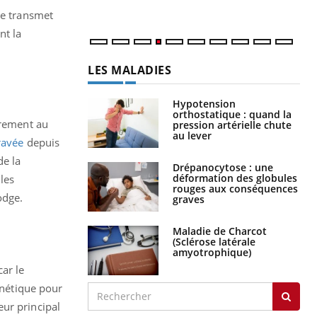
 se transmet
nt la
LES MALADIES
Hypotension
orthostatique : quand la
èrement au
pression artérielle chute
au lever
ravée
depuis
de la
Drépanocytose : une
déformation des globules
les
rouges aux conséquences
odge.
graves
Maladie de Charcot
(Sclérose latérale
amyotrophique)
ar le
énétique pour
eur principal