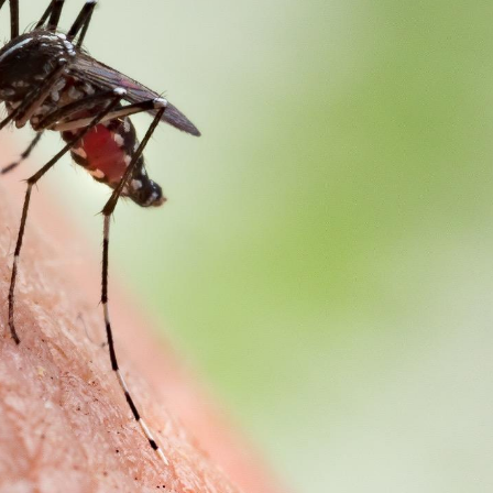
Grossesse à risque : ce jus
Cancer c
naturel attire l'attention
stratégi
des chercheurs
changé 
basque
Comment oublier les
Chikung
écrans en vacances ?
West Nil
t-il dan
France ?
Toujours connectés :
Les méd
comment le travail
protègen
empiète de plus en plus
?
sur nos soirées