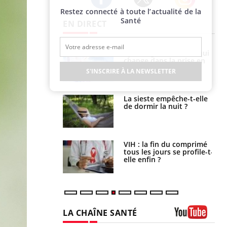
Restez connecté à toute l’actualité de la
Twitter
Facebook
Instagram
Santé
EN DIRECT
olorectal : une
Cytomégalovirus : ce qui
e simple aurait
change dans la prise en
la donne au Pays
charge des femmes
S'INSCRIRE À LA NEWSLETTER
enceintes
unya, dengue,
La sieste empêche-t-elle
e : que se passe-
de dormir la nuit ?
s le sud de la
icaments GLP-1
VIH : la fin du comprimé
t-ils aussi les os
tous les jours se profile-t-
elle enfin ?
LA CHAÎNE SANTÉ
Youtube