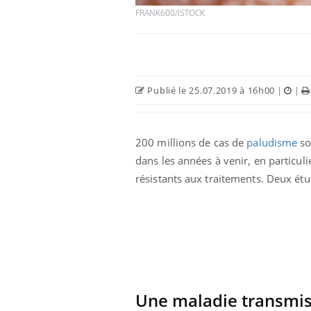
FRANK600/ISTOCK
Publié le 25.07.2019 à 16h00
|
|
Eczéma Chronique des Mains :
Car
Youtube
You
200 millions de cas de
paludisme
so
Youtube
expliquer ma maladie
pré
dans les années à venir, en particuli
Il y a des sujets qui sont faciles à aborder...
Fati
résistants aux traitements. Deux ét
d'autres non ! D'un côté, poser des
mêm
questions sur la maladie d'un proche c'est
care
montrer ...
...
Une maladie transmis