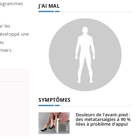
 programmes
J'AI MAL
r les
 développé une
au
emiers
SYMPTÔMES
Douleurs de l’avant-pied :
des métatarsalgies à 90 %
liées à problème d’appui