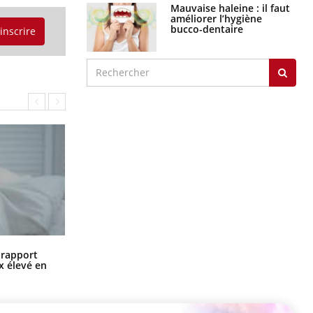
Mauvaise haleine : il faut
améliorer l’hygiène
bucco-dentaire
'inscrire
Grossesse à risque : ce jus naturel
n rapport
attire l'attention des chercheurs
x élevé en