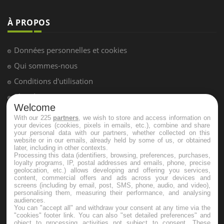
À PROPOS
Données personnelles et cookies
Qui sommes-nous
Conditions d'utilisation
Plan du site
Welcome
Mentions Légales
With our 225
partners
, we wish to store and access information on
your devices (cookies, pixels in emails, etc.), combine and share
Nous contacter
your personal data with our partners, whether collected on this
website or in our emails, already held by some of us, or obtained
later, including in other contexts.
NEWSLETTER
Processing this data (identifiers, browsing, preferences, purchases,
loyalty programs, IP, postal addresses and emails, phone, precise
geolocation, etc.) allows developing and offering you services,
content, commercial offers and ads across your devices and
Recevez toutes les semaines les meilleures infos santé
screens (including by email, post, SMS, phone, audio, and video),
personalising them, measuring their performance, and analysing
audiences.
You can "accept all" and withdraw your consent at any time via the
"cookies" footer link
. You can also "set detailed preferences" and
object to processing activities not subject to consent. These