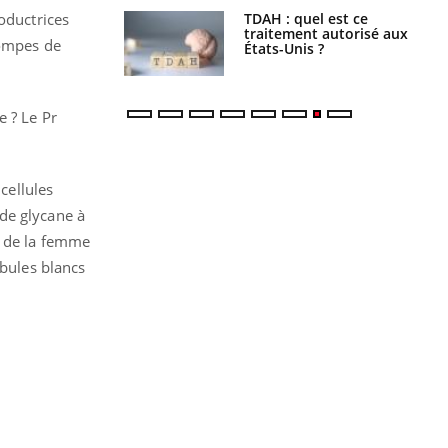
TDAH : quel est ce
Insuffisance cardiaque :
oductrices
traitement autorisé aux
comment mieux la
rompes de
États-Unis ?
prévenir
e ? Le Pr
 cellules
de glycane à
e de la femme
obules blancs