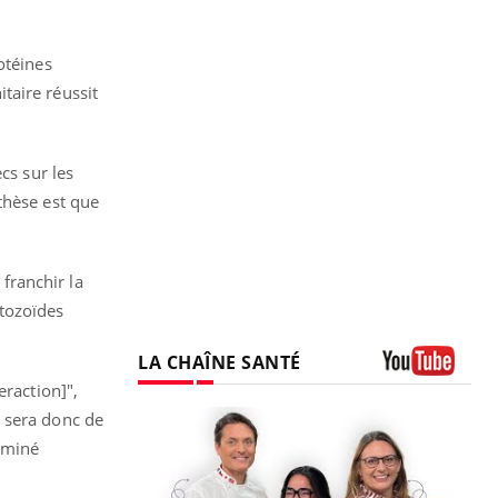
otéines
taire réussit
cs sur les
thèse est que
 franchir la
tozoïdes
LA CHAÎNE SANTÉ
eraction]",
Youtube
e sera donc de
aminé