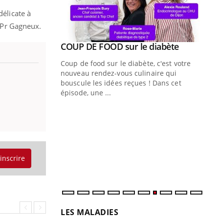
délicate à
e Pr Gagneux.
Youtube
COUP DE FOOD sur le diabète
Quand l’entreprise mise sur le bien
Youtube
Youtube
Youtube
être global
Coup de food sur le diabète, c'est votre
"Les rendez-vous de la santé et de la
nouveau rendez-vous culinaire qui
qualité de vie au travail" de Pourquoi
bouscule les idées reçues ! Dans cet
Docteur reçoivent Régis Blugeon, DRH et
épisode, une ...
directeur ...
Ec
You
quo
Dan
der
com
'inscrire
et é
LES MALADIES