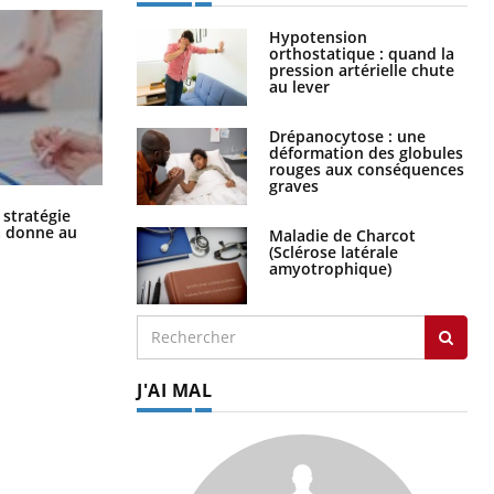
Hypotension
orthostatique : quand la
pression artérielle chute
au lever
Drépanocytose : une
déformation des globules
rouges aux conséquences
graves
Chikungunya, dengue, West Nile :
 stratégie
que se passe-t-il dans le sud de la
a donne au
Maladie de Charcot
France ?
(Sclérose latérale
amyotrophique)
J'AI MAL