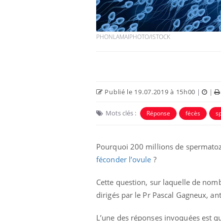
PHONLAMAIPHOTO/ISTOCK
Publié le 19.07.2019 à 15h00
|
|
Mots clés :
Réponse
fécès
s
aleurs :
Grossesse et chaleur : ce
Pourquoi 200 millions de spermatozoï
 le risque de
que dit la science
rimpe-t-il ?
féconder l’ovule
?
Cette question, sur laquelle de nom
 pourrait-il
Le smartphone nuit-il à
la propagation du
l'apprentissage de la
dirigés par le Pr Pascal Gagneux, an
lecture ?
L’une des réponses invoquées est que