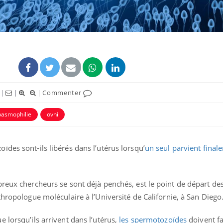
|
|
|
Commenter
pasmophilie
ovni
Mordue par un
des sont-ils libérés dans l’utérus lorsqu’
un seul parvient final
barracuda, une petite fille
secourue grâce à un
réflexe essentiel
breux chercheurs se sont déjà penchés, est le point de départ de
Légionellose en Suisse :
quelle est l’origine de la
thropologue moléculaire à l’Université de Californie, à San Diego
contamination ?
 lorsqu’ils arrivent dans l’utérus,
les spermotozoïdes
doivent fa