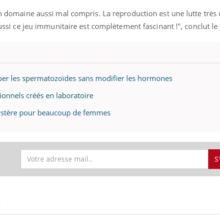
un domaine aussi mal compris. La reproduction est une lutte très 
 aussi ce jeu immunitaire est complètement fascinant !", conclut l
« jumeau numérique » pour
tube
iliter l’accès à la médecine
Youtube
ventive
per les spermatozoïdes sans modifier les hormones
établissement lié à un groupe
ualiste innove en matière de bilan de
ionnels créés en laboratoire
é : l'utilisation d'un « jumeau
érique » permet ...
 mystère pour beaucoup de femmes
S
S