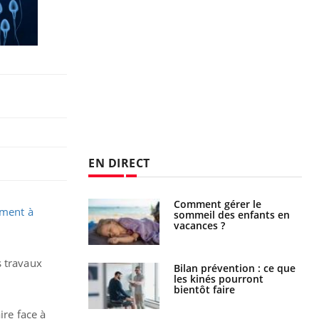
EN DIRECT
Comment gérer le
Cerveau : le mystère de la
ement à
sommeil des enfants en
"madeleine de Proust"
vacances ?
enfin expliqué
s travaux
Bilan prévention : ce que
Intolérance au gluten : les
les kinés pourront
nouvelles
.
bientôt faire
recommandations de la
HAS
ire face à