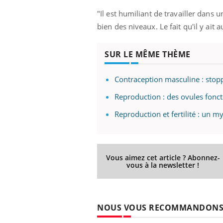
"Il est humiliant de travailler dans 
bien des niveaux. Le fait qu'il y ait
Youtube
 Mains : se
Diabète & Ramadan 2026
Un 
Youtube
You
SUR LE MÊME THÈME
outube
fac
Le Ramadan approche, et, pour de
pré
un tout nouveau
nombreuses personnes atteintes de
Contraception masculine : stop
Un 
lage, piscine,
diabète, c'est une période de questions, de
mut
air… Nos mains
défis, mais ...
Reproduction : des ovules fonct
sant
num
Reproduction et fertilité : un
Vous aimez cet article ? Abonnez-
vous à la newsletter !
NOUS VOUS RECOMMANDON