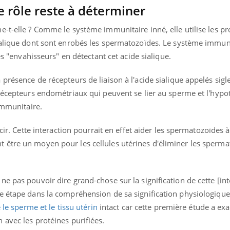
e rôle reste à déterminer
-t-elle ? Comme le système immunitaire inné, elle utilise les pr
ialique dont sont enrobés les spermatozoïdes. Le système immuni
es "envahisseurs" en détectant cet acide sialique.
présence de récepteurs de liaison à l'acide sialique appelés sigle
 récepteurs endométriaux qui peuvent se lier au sperme et l'hypo
immunitaire.
cir. Cette interaction pourrait en effet aider les spermatozoïdes à
être un moyen pour les cellules utérines d'éliminer les sperma
e pas pouvoir dire grand-chose sur la signification de cette [int
e étape dans la compréhension de sa signification physiologiqu
e le sperme et le tissu utérin
intact car cette première étude a ex
avec les protéines purifiées.