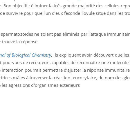
Allergies alimentaires :
Son objectif : éliminer la très grande majorité des cellules repr
une nouvelle arme contre
de survivre pour que l’un d’eux féconde l’ovule situé dans les t
les réactions sévères
 spermatozoïdes ne soient pas éliminés par l’attaque immunitair
 trouvé la réponse.
nal of Biological Chemistry
, ils expliquent avoir découvert que les
nt pourvues de récepteurs capables de reconnaître une molécule 
e interaction pourrait permettre d’ajuster la réponse immunitair
ctrices mâles à traverser la réaction leucocytaire, du nom des gl
re les agressions d'organismes extérieurs