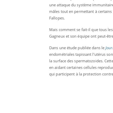
i manger moins
Mordue par une tique en
une attaque du système immunitaire. 
ines pourrait
vacances, elle reste dans
mâles tout en permettant à certains 
nt être bénéfique
le coma pendant 42 jours
Fallopes.
Mais comment se fait-il que tous les
Gagneux et son équipe ont peut-être
Dans une étude publiée dans le
Jour
endométriales tapissant l’utérus so
la surface des spermatozoïdes. Cett
en aidant certaines cellules reprodu
qui participent à la protection cont