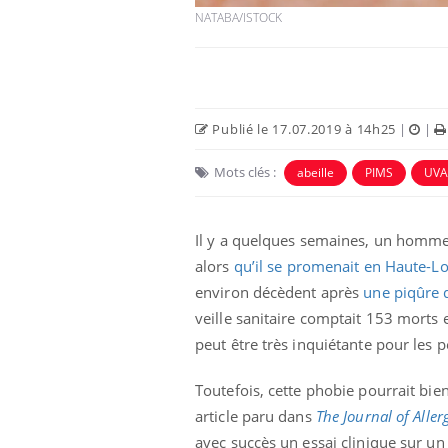
NATABA/ISTOCK
Publié le 17.07.2019 à 14h25
|
|
Mots clés :
abeille
PIMS
UVA
Il y a quelques semaines, un homme a
alors
qu’il se promenait en Haute-Lo
us : un cas
Comment oublier les
environ décèdent après
une piqûre
chez un touriste
écrans en vacances ?
e
veille sanitaire comptait 153 morts e
peut être très inquiétante pour les 
 infantile : un
Toujours connectés :
Toutefois, cette phobie pourrait bi
s’interroge sur
comment le travail
 élevé en France
empiète de plus en plus
article paru dans
The Journal of Alle
sur nos soirées
avec succès un essai clinique sur un