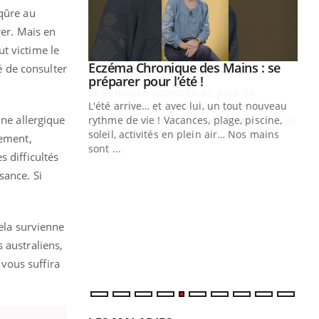
iqûre au
rer. Mais en
t victime le
Youtube
 Mains : se
Diabète & Ramadan 2026
Youtube
 de consulter
outube
Le Ramadan approche, et, pour de
 un tout nouveau
nombreuses personnes atteintes de
nne allergique
plage, piscine,
diabète, c'est une période de questions, de
 air… Nos mains
défis, mais ...
sement,
 difficultés
Un
You
fac
sance. Si
pr
Un 
cela survienne
mut
san
 australiens,
num
l vous suffira