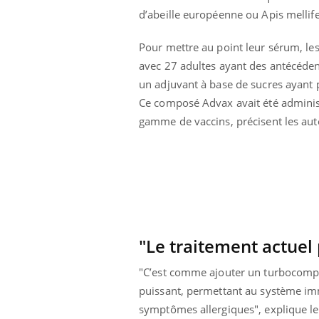
 à risque : ce jus
Cancer colorectal : une
d’abeille européenne ou Apis mellife
ttire l'attention
stratégie simple aurait
cheurs
changé la donne au Pays
basque
Pour mettre au point leur sérum, les 
avec 27 adultes ayant des antécédents
un adjuvant à base de sucres ayant po
Ce composé Advax avait été administ
gamme de vaccins, précisent les aute
"Le traitement actuel 
"C’est comme ajouter un turbocompre
puissant, permettant au système imm
symptômes allergiques", explique le P