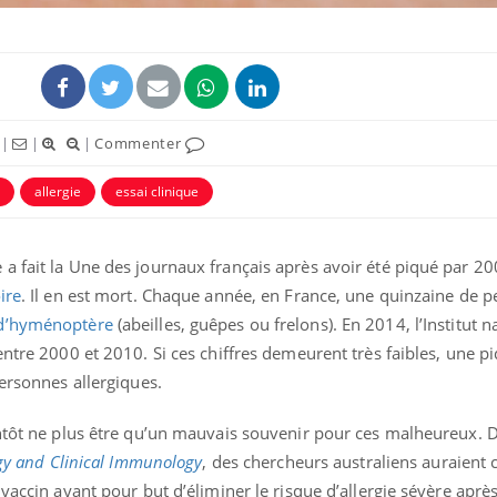
|
|
|
Commenter
allergie
essai clinique
 fait la Une des journaux français après avoir été piqué par 200
ire
. Il en est mort. Chaque année, en France, une quinzaine de 
Chikungunya, dengue,
La siest
 d’hyménoptère
(abeilles, guêpes ou frelons). En 2014, l’Institut n
West Nile : que se passe-
de dormi
t-il dans le sud de la
ntre 2000 et 2010. Si ces chiffres demeurent très faibles, une pi
France ?
personnes allergiques.
Les médicaments GLP-1
VIH : la
entôt ne plus être qu’un mauvais souvenir pour ces malheureux. 
protègent-ils aussi les os
tous les
?
elle enfi
rgy and Clinical Immunology
, des chercheurs australiens auraient
 vaccin ayant pour but d’éliminer le risque d’allergie sévère aprè