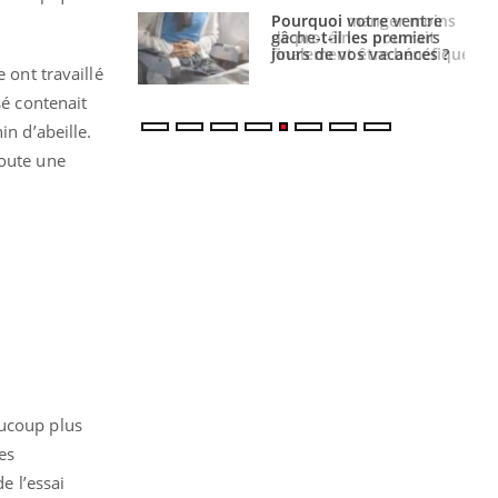
i votre ventre
Pourquoi manger moins
il les premiers
de protéines pourrait
 vos vacances ?
finalement être bénéfique
 ont travaillé
sé contenait
in d’abeille.
toute une
aucoup plus
es
e l’essai