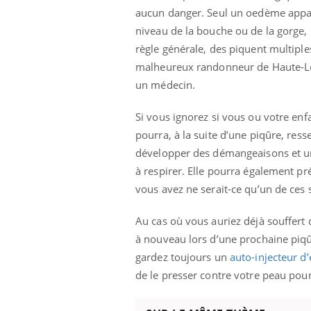
aucun danger. Seul un oedème apparaî
Fatigue, irritabilité, brouillard mental ou
même alopécie… Les symptômes de la
niveau de la bouche ou de la gorge, 
carence en fer sont multiples ce qui la rend
règle générale, des piquent multipl
...
 Mains :
Ins
You
malheureux randonneur de Haute-Loi
Youtube
osa
un médecin.
aciles à aborder...
En 2
Si vous ignorez si vous ou votre enf
poser des
rest
'un proche c'est
pat
pourra, à la suite d’une piqûre, res
développer des démangeaisons et une 
à respirer. Elle pourra également p
vous avez ne serait-ce qu’un de c
Au cas où vous auriez déjà souffert d
à nouveau lors d’une prochaine piqûr
gardez toujours un
auto-injecteur d
de le presser contre votre peau pour