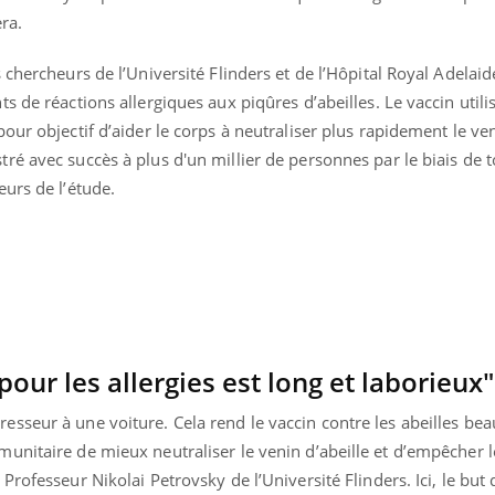
Cytomégalovirus : ce qui
Pourquo
ra.
change dans la prise en
gâche-t-
charge des femmes
jours de
enceintes
chercheurs de l’Université Flinders et de l’Hôpital Royal Adelaide
 de réactions allergiques aux piqûres d’abeilles. Le vaccin utili
ur objectif d’aider le corps à neutraliser plus rapidement le ven
ré avec succès à plus d'un millier de personnes par le biais de 
urs de l’étude.
pour les allergies est long et laborieux"
sseur à une voiture. Cela rend le vaccin contre les abeilles be
unitaire de mieux neutraliser le venin d’abeille et d’empêcher l
rofesseur Nikolai Petrovsky de l’Université Flinders. Ici, le but d