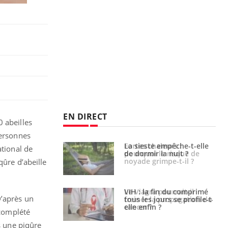
EN DIRECT
 abeilles
personnes
e empêche-t-elle
Fortes chaleurs :
ational de
r la nuit ?
pourquoi le risque de
noyade grimpe-t-il ?
qûre d’abeille
 fin du comprimé
Le Viagra pourrait-il
D’après un
 jours se profile-t-
freiner la propagation du
n ?
cancer ?
 complété
s une piqûre