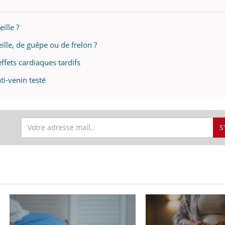
ille ?
ille, de guêpe ou de frelon ?
effets cardiaques tardifs
ti-venin testé
S
S