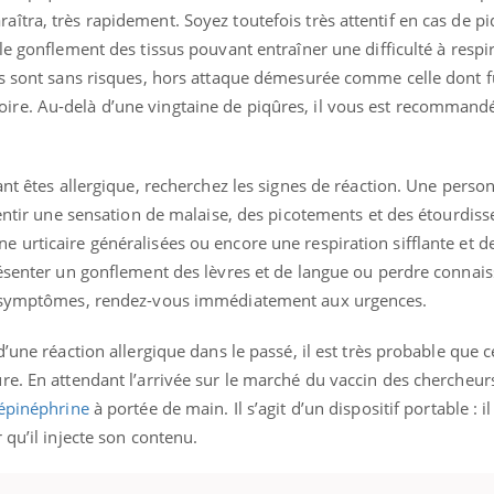
tra, très rapidement. Soyez toutefois très attentif en cas de p
le gonflement des tissus pouvant entraîner une difficulté à respi
es sont sans risques, hors attaque démesurée comme celle dont fu
uline & Charge mentale : et si on
Eczéma Chronique des
tube
Youtube
re. Au-delà d’une vingtaine de piqûres, il vous est recommandé
Youtube
Y
it en parler??
préparer pour l’été !
026, l'insuline dans le diabète de type 2
L'été arrive… et avec lui,
ant êtes allergique, recherchez les signes de réaction. Une perso
e entourée d'idées reçues chez les
rythme de vie ! Vacances, 
ients comme parfois chez les soignants.
soleil, activités en plein
sentir une sensation de malaise, des picotements et des étourdis
sont ...
urticaire généralisées ou encore une respiration sifflante et des
résenter un gonflement des lèvres et de langue ou perdre connais
es symptômes, rendez-vous immédiatement aux urgences.
’une réaction allergique dans le passé, il est très probable que 
e. En attendant l’arrivée sur le marché du vaccin des chercheurs
’épinéphrine
à portée de main. Il s’agit d’un dispositif portable : i
 qu’il injecte son contenu.