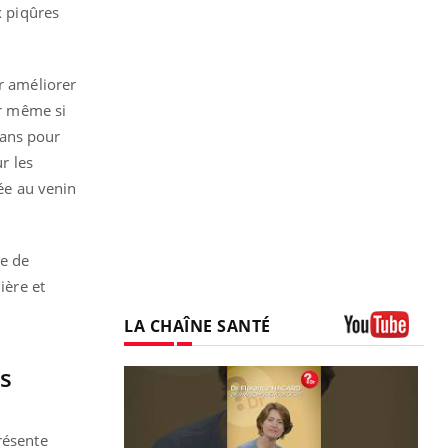
x piqûres
r améliorer
ar même si
s ans pour
r les
rée au venin
ie de
ière et
LA CHAÎNE SANTÉ
Youtube
es
résente