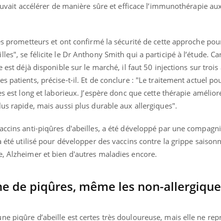
 pouvait accélérer de manière sûre et efficace l’immunothérapie au
rès prometteurs et ont confirmé la sécurité de cette approche pou
les", se félicite le Dr Anthony Smith qui a participé à l’étude. C
e est déjà disponible sur le marché, il faut 50 injections sur troi
 patients, précise-t-il.
Et
de conclure : "Le traitement actuel pou
es est long et laborieux. J’espère donc que cette thérapie amélio
lus rapide, mais aussi plus durable aux allergiques".
accins anti-piqûres d'abeilles, a été développé par une compagn
à été utilisé pour développer des vaccins contre la grippe saisonn
e, Alzheimer et bien d'autres maladies encore.
ne de piqûres, même les non-allergiqu
e piqûre d’abeille est certes très douloureuse, mais elle ne rep