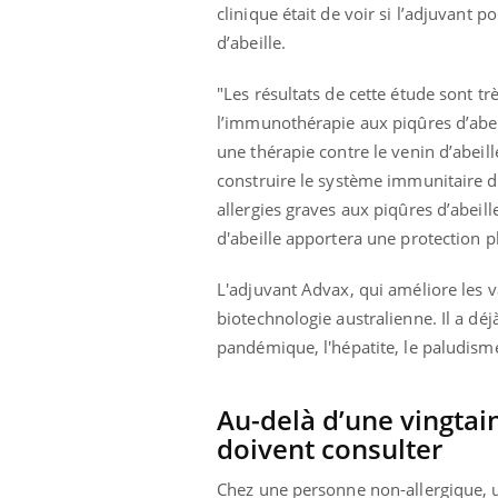
clinique était de voir si l’adjuvant
d’abeille.
"Les résultats de cette étude sont t
l’immunothérapie aux piqûres d’abeil
une thérapie contre le venin d’abeill
construire le système immunitaire des
allergies graves aux piqûres d’abeill
d'abeille apportera une protection p
L'adjuvant Advax, qui améliore les v
biotechnologie australienne. Il a déj
pandémique, l'hépatite, le paludism
Au-delà d’une vingtai
doivent consulter
Carence en fer : comprendre pour
Youtube
Youtube
prévenir
Chez une personne non-allergique, un