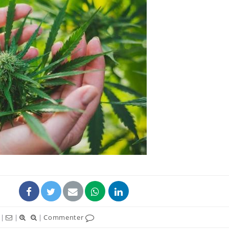
Les médicaments GLP-1
protègent-ils aussi les os
?
Cytomégalovirus : ce qui
change dans la prise en
charge des femmes
enceintes
La sieste empêche-t-elle
de dormir la nuit ?
|
|
|
Commenter