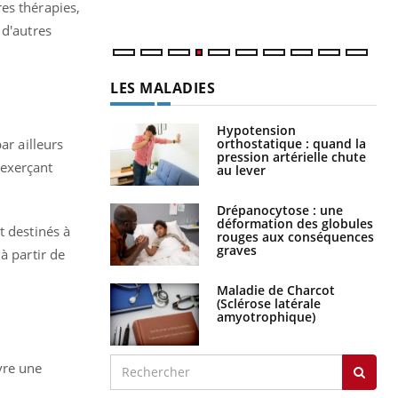
num
es thérapies,
 d'autres
LES MALADIES
Hypotension
orthostatique : quand la
ar ailleurs
pression artérielle chute
 exerçant
au lever
Drépanocytose : une
déformation des globules
t destinés à
rouges aux conséquences
graves
à partir de
Maladie de Charcot
(Sclérose latérale
amyotrophique)
vre une