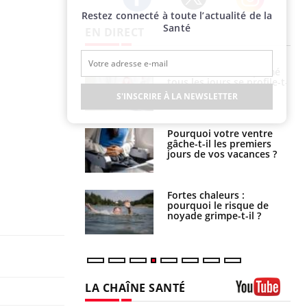
Restez connecté à toute l’actualité de la
Twitter
Facebook
Instagram
Santé
EN DIRECT
VIH : la fin du comprimé
Le Viagra pourrait-il
tous les jours se profile-t-
freiner la propagation du
elle enfin ?
cancer ?
S'INSCRIRE À LA NEWSLETTER
Pourquoi votre ventre
Pourquoi manger moins
gâche-t-il les premiers
de protéines pourrait
jours de vos vacances ?
finalement être bénéfique
Fortes chaleurs :
Grossesse et chaleur : ce
pourquoi le risque de
que dit la science
noyade grimpe-t-il ?
LA CHAÎNE SANTÉ
Youtube