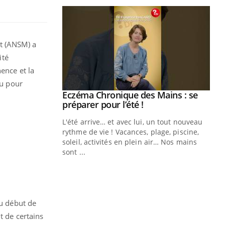
t (ANSM) a
ité
ence et la
ou pour
Eczéma Chronique des Mains : se
Youtube
Youtube
préparer pour l’été !
L'été arrive… et avec lui, un tout nouveau
rythme de vie ! Vacances, plage, piscine,
soleil, activités en plein air… Nos mains
sont ...
Youtube
Diabète & Ramadan 2026
Un
Youtube
You
fac
Le Ramadan approche, et, pour de
pr
nombreuses personnes atteintes de
Un 
diabète, c'est une période de questions, de
du début de
mut
défis, mais ...
t de certains
san