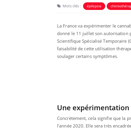
Mots clés :
épilepsie
chimiothéra
La France va expérimenter le canna
donné le 11 juillet son autorisation p
Scientifique Spécialisé Temporaire (
faisabilité de cette utilisation thé
 Mains :
Carence en fer : comprendre pour
Ins
Youtube
You
soulager certains symptômes.
Youtube
Youtube
prévenir
osa
aciles à aborder...
Fatigue, irritabilité, brouillard mental ou
En 2
poser des
même alopécie… Les symptômes de la
rest
'un proche c'est
carence en fer sont multiples ce qui la rend
pat
...
Une expérimentation 
Concrètement, cela signifie que la p
l'année 2020. Elle sera très encadré