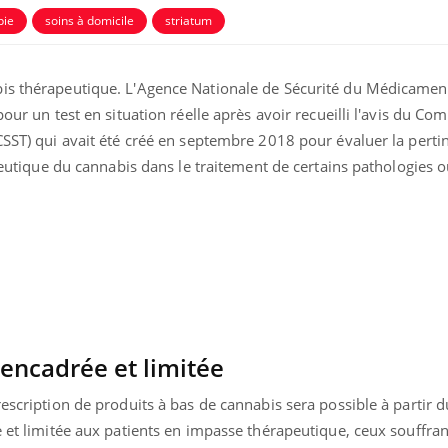
pie
soins à domicile
striatum
bis thérapeutique. L'Agence Nationale de Sécurité du Médicamen
our un test en situation réelle après avoir recueilli l'avis du Com
CSST) qui avait été créé en septembre 2018 pour évaluer la pertin
rapeutique du cannabis dans le traitement de certains pathologies 
uline & Charge mentale : et si on
tube
Youtube
it en parler??
026, l'insuline dans le diabète de type 2
e entourée d'idées reçues chez les
ients comme parfois chez les soignants.
encadrée et limitée
rescription de produits à bas de cannabis sera possible à partir 
e et limitée aux patients en impasse thérapeutique, ceux souffran