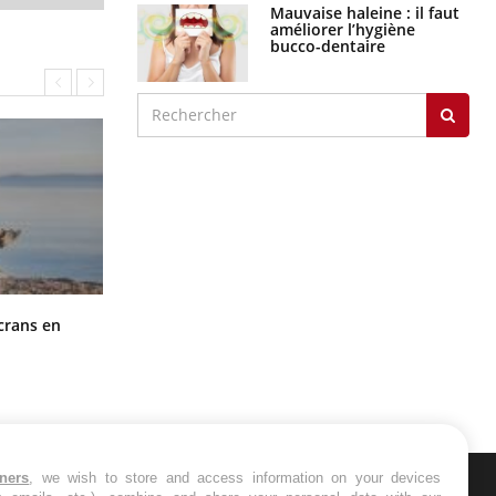
Mauvaise haleine : il faut
améliorer l’hygiène
bucco-dentaire
Toujours connectés : comment le
crans en
travail empiète de plus en plus sur
nos soirées
tners
, we wish to store and access information on your devices