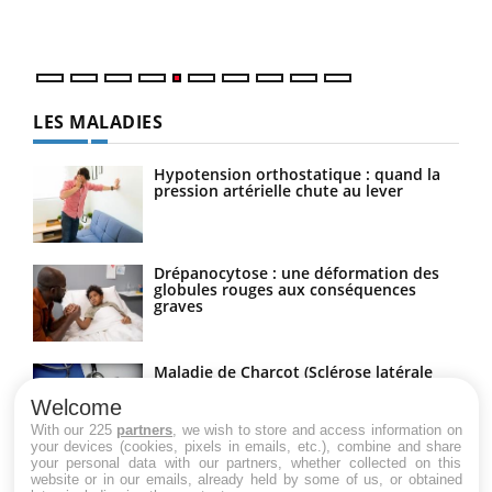
numé
LES MALADIES
Hypotension orthostatique : quand la
pression artérielle chute au lever
Drépanocytose : une déformation des
globules rouges aux conséquences
graves
Maladie de Charcot (Sclérose latérale
amyotrophique)
Welcome
With our 225
partners
, we wish to store and access information on
your devices (cookies, pixels in emails, etc.), combine and share
your personal data with our partners, whether collected on this
website or in our emails, already held by some of us, or obtained