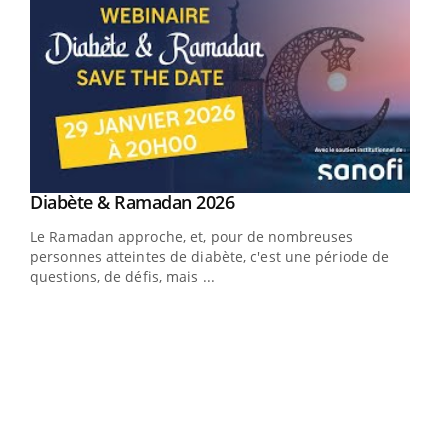
Youtube
Diabète & Ramadan 2026
Youtube
Le Ramadan approche, et, pour de nombreuses
vie !
personnes atteintes de diabète, c'est une période de
…
questions, de défis, mais ...
Un 
You
à l
Un é
mati