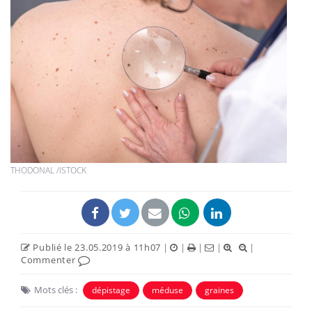
THODONAL /ISTOCK
Publié le 23.05.2019 à 11h07
|
|
|
|
|
Commenter
Mots clés :
dépistage
méduse
graines