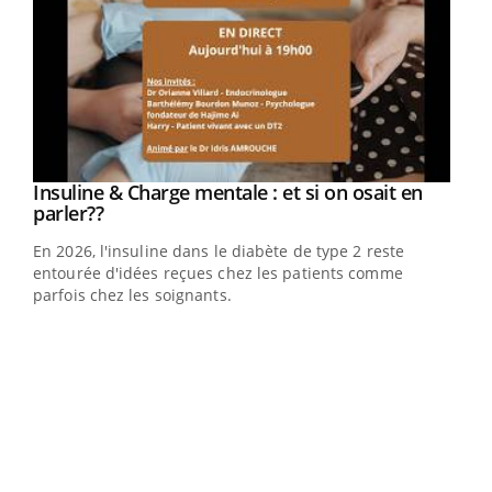
Youtube
Insuline & Charge mentale : et si on osait en
Youtube
Youtube
parler??
En 2026, l'insuline dans le diabète de type 2 reste
entourée d'idées reçues chez les patients comme
parfois chez les soignants.
Ecz
You
pour
L'ét
Vaca
Nos 