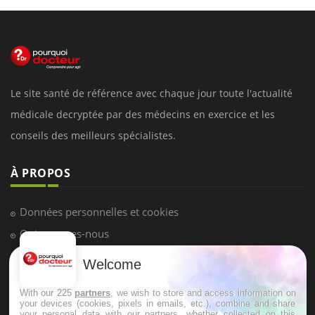
Le site santé de référence avec chaque jour toute l'actualité
médicale decryptée par des médecins en exercice et les
conseils des meilleurs spécialistes.
À PROPOS
Données personnelles et cookies
Qui sommes-nous
Conditions d'utilisation
Welcome
Plan du site
With our 225
partners
, we wish to store and access information on
Mentions Légales
your devices (cookies, pixels in emails, etc.), combine and share
your personal data with our partners, whether collected on this