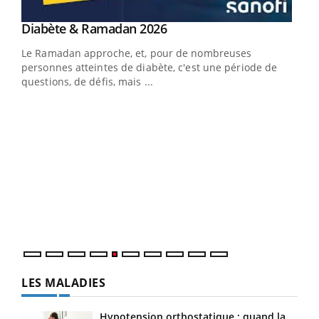
LA CHAÎNE SANTÉ
Youtube