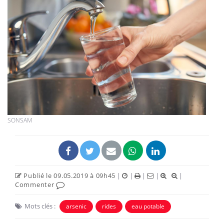
SONSAM
Publié le 09.05.2019 à 09h45
|
|
|
|
|
Commenter
Mots clés :
arsenic
rides
eau potable