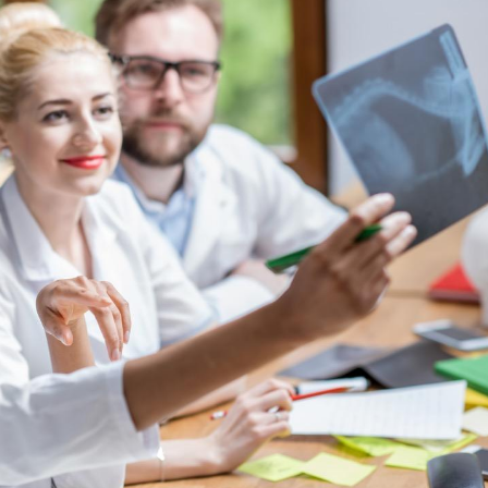
VIH : la fin du comprimé
Le Viagr
tous les jours se profile-t-
freiner 
elle enfin ?
cancer ?
Pourquoi votre ventre
Pourquo
gâche-t-il les premiers
de prot
jours de vos vacances ?
finalem
Fortes chaleurs :
Grossess
pourquoi le risque de
que dit 
noyade grimpe-t-il ?