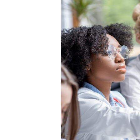
Les médicaments GLP-1
protègent-ils aussi les os
?
Cytomégalovirus : ce qui
change dans la prise en
charge des femmes
enceintes
La sieste empêche-t-elle
de dormir la nuit ?