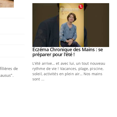
ale : et si on
Eczéma Chronique des Mains : se
Youtube
ube
Youtube
préparer pour l’été !
e diabète de type 2
L'été arrive… et avec lui, un tout nouveau
ilières de
çues chez les
rythme de vie ! Vacances, plage, piscine,
ez les soignants.
soleil, activités en plein air… Nos mains
lausus".
sont ...
Di
You
Le 
nom
dia
défi