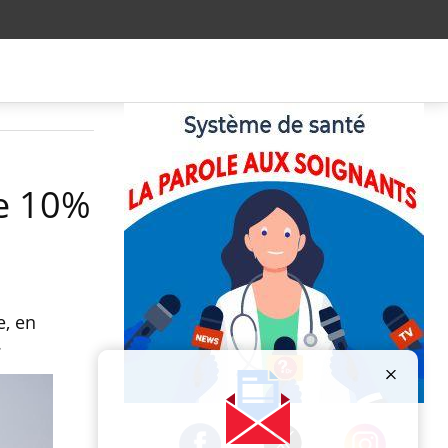
de 10%
e, en
.
Publicité