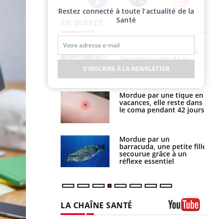
Restez connecté à toute l’actualité de la
Twitter
Facebook
Instagram
Santé
EN DIRECT
a pourrait-il
Le smartphone nuit-il à
la propagation du
l'apprentissage de la
lecture ?
S'INSCRIRE À LA NEWSLETTER
i manger moins
Mordue par une tique en
éines pourrait
vacances, elle reste dans
ent être bénéfique
le coma pendant 42 jours
e et chaleur : ce
Mordue par un
la science
barracuda, une petite fille
secourue grâce à un
réflexe essentiel
LA CHAÎNE SANTÉ
Youtube