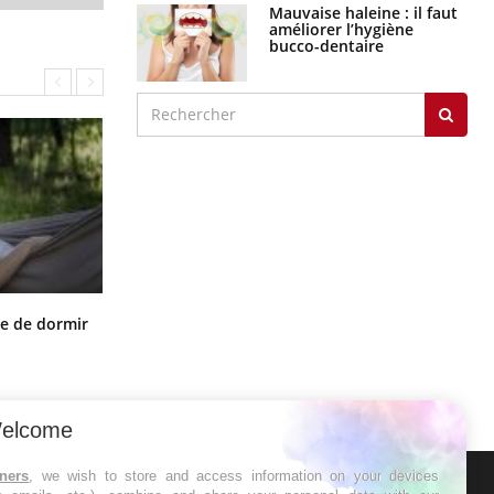
Mauvaise haleine : il faut
améliorer l’hygiène
bucco-dentaire
VIH : la fin du comprimé tous les
le de dormir
jours se profile-t-elle enfin ?
elcome
tners
, we wish to store and access information on your devices