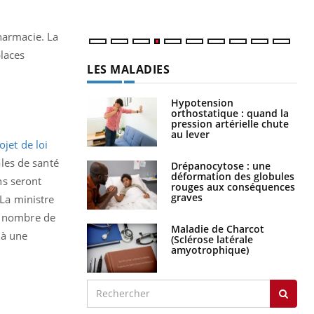
harmacie. La
places
LES MALADIES
Hypotension
orthostatique : quand la
pression artérielle chute
au lever
ojet de loi
ales de santé
Drépanocytose : une
déformation des globules
ns seront
rouges aux conséquences
graves
 La ministre
le nombre de
Maladie de Charcot
 à une
(Sclérose latérale
amyotrophique)