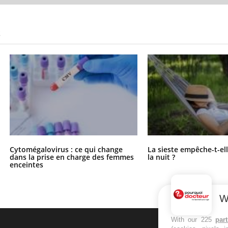
S
Cytomégalovirus : ce qui change
La sieste empêche-t-el
dans la prise en charge des femmes
la nuit ?
enceintes
W
With our 225
par