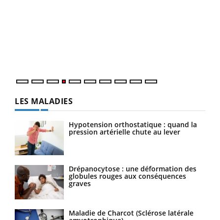
Dia
You
Le 
pers
ques
LES MALADIES
Hypotension orthostatique : quand la
pression artérielle chute au lever
Drépanocytose : une déformation des
globules rouges aux conséquences
graves
Maladie de Charcot (Sclérose latérale