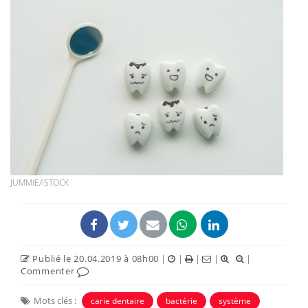
JUMMIE/ISTOCK
Publié le 20.04.2019 à 08h00
|
|
|
|
|
Commenter
Mots clés :
carie dentaire
bactérie
système