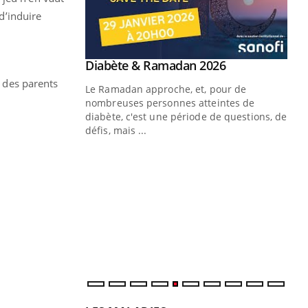
 d’induire
Youtube
 Mains : se
Diabète & Ramadan 2026
Youtube
outube
e des parents
Le Ramadan approche, et, pour de
 un tout nouveau
nombreuses personnes atteintes de
plage, piscine,
diabète, c'est une période de questions, de
 air… Nos mains
défis, mais ...
Un
You
fac
pr
Un 
mut
san
num