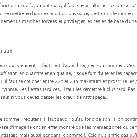
onctionne de façon optimale, il faut savoir alterner les phases d’
our se mettre en bonne condition physique, c’est donc le moment
raînement à marches forcées et privilégier les règles de base d’u
ès 23h
ours qui viennent, il faut tout d’abord soigner son sommeil. C’est
ffisant, en quantité et en qualité, risque fort d’altérer les capac
r, il faut se coucher entre 22h et 23h maximum et proscrire les 
Hantavirus : un cas
Comment
rythme. Les fiestas tardives, il faut les remettre à plus tard. Pas
détecté chez un touriste
écrans 
en France
sauf si vous devez passer les oraux de rattrapage…
Mortalité infantile : un
Toujour
e sommeil rebutent, il faut savoir qu’au fond de son lit, on conti
rapport s’interroge sur
comment
son taux élevé en France
empiète
base d’imagerie ont en effet montré que les mêmes zones du cer
sur nos 
ntissage mais aussi pendant le sommeil. Cela ne signifie pas qu’il