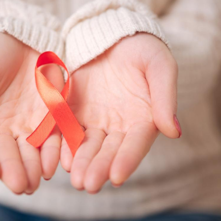
Chikungunya, dengue,
La siest
West Nile : que se passe-
de dormi
t-il dans le sud de la
France ?
Les médicaments GLP-1
VIH : la
protègent-ils aussi les os
tous les
?
elle enfi
Cytomégalovirus : ce qui
Pourquo
change dans la prise en
gâche-t-
charge des femmes
jours de
enceintes