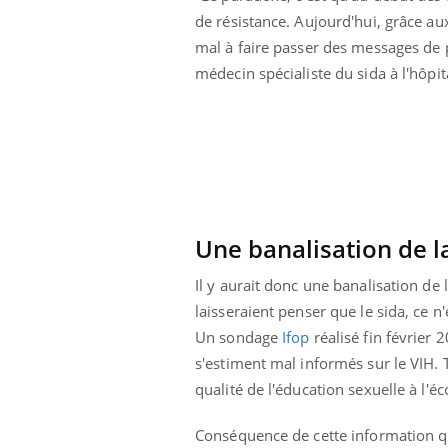
de résistance. Aujourd'hui, grâce aux
mal à faire passer des messages de 
médecin spécialiste du sida à l'hôpi
Une banalisation de l
Il y aurait donc une banalisation de 
laisseraient penser que le sida, ce n'e
Un sondage
Ifop
réalisé fin février 
 Mains :
Carence en fer : comprendre pour
Ins
Youtube
You
s'estiment mal informés sur le VIH. 
Youtube
Youtube
prévenir
osa
qualité de l'éducation sexuelle à l'éc
aciles à aborder...
Fatigue, irritabilité, brouillard mental ou
En 2
Conséquence de cette information q
poser des
même alopécie… Les symptômes de la
rest