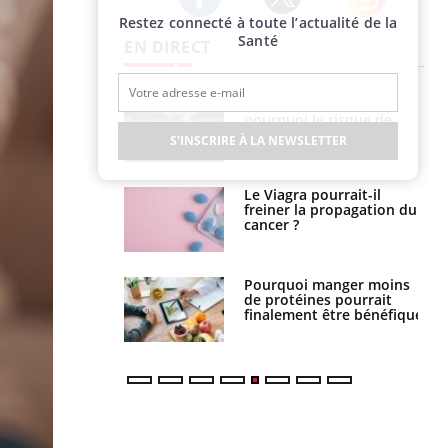
Restez connecté à toute l’actualité de la
Twitter
Facebook
Instagram
Santé
EN DIRECT
e empêche-t-elle
Fortes chaleurs :
r la nuit ?
pourquoi le risque de
noyade grimpe-t-il ?
S'INSCRIRE À LA NEWSLETTER
 fin du comprimé
Le Viagra pourrait-il
 jours se profile-t-
freiner la propagation du
n ?
cancer ?
i votre ventre
Pourquoi manger moins
il les premiers
de protéines pourrait
 vos vacances ?
finalement être bénéfique