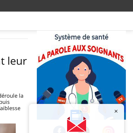
t leur
déroule la
puis
faiblesse
Publicité