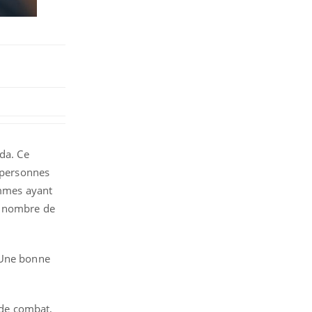
ida. Ce
 personnes
ommes ayant
le nombre de
. Une bonne
e de combat,