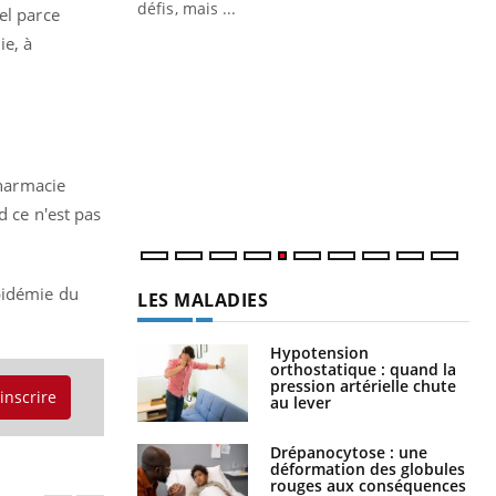
 air… Nos mains
défis, mais ...
el parce
ie, à
Un
You
fac
pr
Un 
mut
san
pharmacie
num
d ce n'est pas
épidémie du
LES MALADIES
Hypotension
orthostatique : quand la
pression artérielle chute
'inscrire
au lever
Drépanocytose : une
déformation des globules
rouges aux conséquences