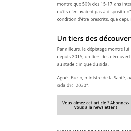
'un proche c'est
carence en fer sont multiples ce qui la rend
pat
montre que 50% des 15-17 ans interro
...
qu'ils n'en avaient pas à dispositio
condition d'être prescrits, que dep
Un tiers des découver
Par ailleurs, le dépistage montre lu
depuis 2015, un tiers des découverte
au stade clinique du sida.
Agnès Buzin, ministre de la Santé, 
sida d'ici 2030".
Vous aimez cet article ? Abonnez-
vous à la newsletter !