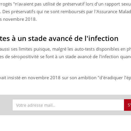
ients comme parfois chez les soignants.
soleil, activités en plein
gés "n'avaient pas utilisé de préservatif lors d'un rapport sexu
sont ...
n". Des préservatifs qui ne sont remboursés par l'Assurance Malad
uis novembre 2018.
tes à un stade avancé de l'infection
i aussi ses limites puisque, malgré les auto-tests disponibles en 
s de séropositivité se font à un stade avancé de l'infection quan
avait insisté en novembre 2018 sur son ambition "d'éradiquer l'
S