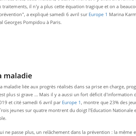
 traitements, il n'y a plus cette équation tragique et on a beauc
prévention", a expliqué samedi 6 avril sur
Europe 1
Marina Karm
tal Georges Pompidou à Paris.
a maladie
la maladie liée aux progrès réalisés dans sa prise en charge, pro
st plus si grave ... Mais il y a aussi un fort déficit d'information 
2019 et cité samedi 6 avril par
Europe 1
, montre que 23% des jeu
uline & Charge mentale : et si on
Eczéma Chronique des
tube
Youtube
Trois jeunes sur quatre montrent du doigt l'Education Nationale et
Youtube
Y
it en parler??
préparer pour l’été !
ole.
026, l'insuline dans le diabète de type 2
L'été arrive… et avec lui,
ui ne passe plus, un relâchement dans la prévention : la même 
e entourée d'idées reçues chez les
rythme de vie ! Vacances, 