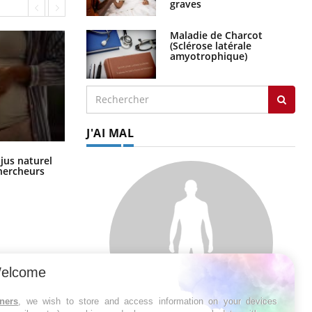
graves
Maladie de Charcot
(Sclérose latérale
amyotrophique)
J'AI MAL
Comment oublier les écrans en
 jus naturel
vacances ?
chercheurs
elcome
tners
, we wish to store and access information on your devices