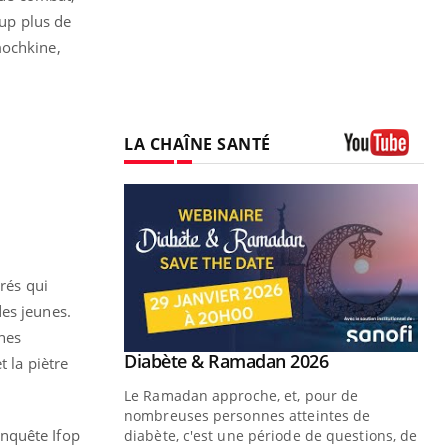
oup plus de
ochkine,
LA CHAÎNE SANTÉ
Youtube
grés qui
des jeunes.
nes
Youtube
 Mains : se
Diabète & Ramadan 2026
Youtube
 la piètre
outube
Le Ramadan approche, et, pour de
 un tout nouveau
nombreuses personnes atteintes de
enquête Ifop
plage, piscine,
diabète, c'est une période de questions, de