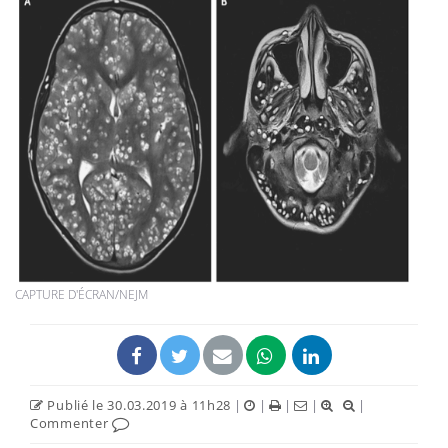
CAPTURE D'ÉCRAN/NEJM
Publié le 30.03.2019 à 11h28
|
|
|
|
|
Commenter