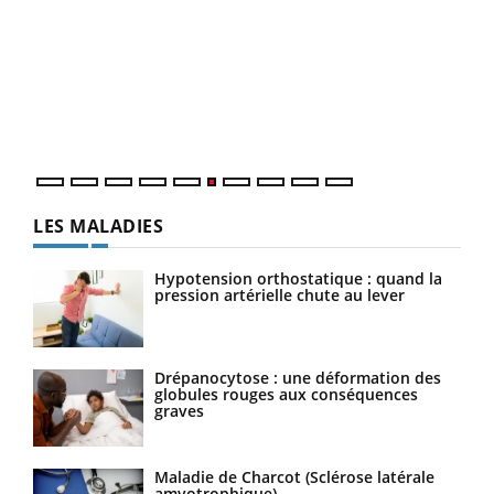
COU
You
Coup
vous
épis
LES MALADIES
Hypotension orthostatique : quand la
pression artérielle chute au lever
Drépanocytose : une déformation des
globules rouges aux conséquences
graves
Maladie de Charcot (Sclérose latérale
amyotrophique)