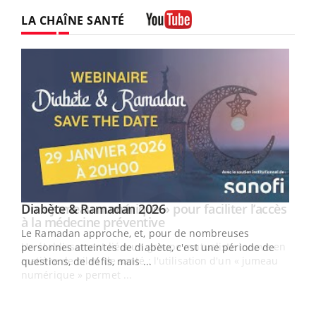
LA CHAÎNE SANTÉ
Youtube
Youtube
Diabète & Ramadan 2026
Un « jumeau numérique » pour faciliter l’accès
Youtube
Youtube
Youtube
à la médecine préventive
Le Ramadan approche, et, pour de nombreuses
Un établissement lié à un groupe mutualiste innove en
personnes atteintes de diabète, c'est une période de
matière de bilan de santé : l'utilisation d'un « jumeau
questions, de défis, mais ...
numérique » permet ...