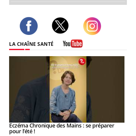
Twitter
Facebook
Instagram
LA CHAÎNE SANTÉ
Youtube
Eczéma Chronique des Mains : se préparer
Youtube
Youtube
pour l’été !