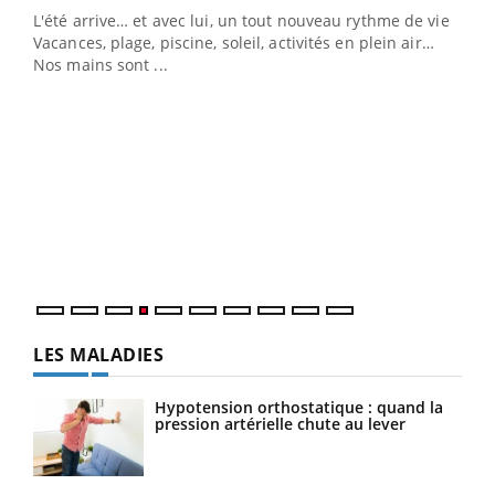
L'été arrive… et avec lui, un tout nouveau rythme de vie !
Vacances, plage, piscine, soleil, activités en plein air…
Nos mains sont ...
Dia
You
Le 
pers
ques
LES MALADIES
Hypotension orthostatique : quand la
pression artérielle chute au lever