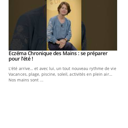
Eczéma Chronique des Mains : se préparer
Youtube
Youtube
pour l’été !
L'été arrive… et avec lui, un tout nouveau rythme de vie !
Vacances, plage, piscine, soleil, activités en plein air…
Nos mains sont ...
Dia
You
Le 
pers
ques