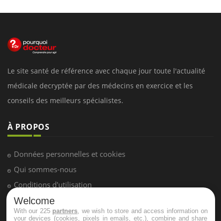
Le site santé de référence avec chaque jour toute l'actualité
médicale decryptée par des médecins en exercice et les
conseils des meilleurs spécialistes.
À PROPOS
Données personnelles et cookies
Qui sommes-nous
Conditions d'utilisation
Plan du site
Welcome
With our 225
partners
, we wish to store and access information on
Mentions Légales
your devices (cookies, pixels in emails, etc.), combine and share