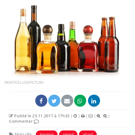
MONTICELLO/EPICTURA
Publié le 23.11.2017 à 17h33
|
|
|
|
|
Commenter
Mots clés :
émotion
retard
alcool