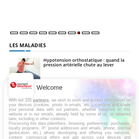
Dans
vous
quot
LES MALADIES
Hypotension orthostatique : quand la
pression artérielle chute au lever
Welcome
Drépanocytose : une déformation des
globules rouges aux conséquences
graves
With our 225
partners
, we wish to store and access information on
your devices (cookies, pixels in emails, etc.), combine and share
your personal data with our partners, whether collected on this
website or in our emails, already held by some of us, or obtained
Maladie de Charcot (Sclérose latérale
later, including in other contexts.
amyotrophique)
Processing this data (identifiers, browsing, preferences, purchases,
loyalty programs, IP, postal addresses and emails, phone, precise
geolocation, etc.) allows developing and offering you services,
content, commercial offers and ads across your devices and