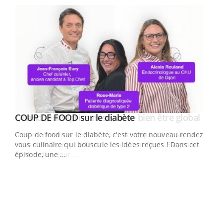
Youtube
Yout
COUP DE FOOD sur le diabète
Quand l’entreprise mise sur le bien être global
Youtube
Youtube
Coup de food sur le diabète, c'est votre nouveau rendez-
"Les rendez-vous de la santé et de la qualité de vie au
vous culinaire qui bouscule les idées reçues ! Dans cet
travail" de Pourquoi Docteur reçoivent Régis Blugeon,
épisode, une ...
DRH et directeur ...
Ecz
You
(3/3