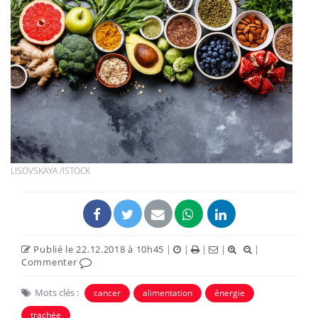
LISOVSKAYA /ISTOCK
Publié le 22.12.2018 à 10h45
|
|
|
|
|
Commenter
Mots clés :
cancer
alimentation
énergie
trachée