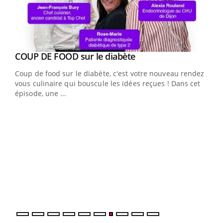
Youtube
COUP DE FOOD sur le diabète
Youtube
Coup de food sur le diabète, c'est votre nouveau rendez-
vous culinaire qui bouscule les idées reçues ! Dans cet
épisode, une ...
Yout
Quand l’entreprise mise sur le bien être global
Ecz
Youtube
You
(3/3
"Les rendez-vous de la santé et de la qualité de vie au
Dans
travail" de Pourquoi Docteur reçoivent Régis Blugeon,
vous
DRH et directeur ...
quot