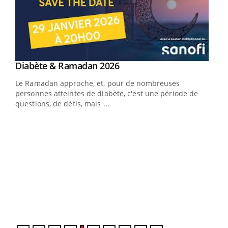
Youtube
Diabète & Ramadan 2026
Youtube
Le Ramadan approche, et, pour de nombreuses
vie !
personnes atteintes de diabète, c'est une période de
…
questions, de défis, mais ...
Un 
You
à l
Un é
mati
numé