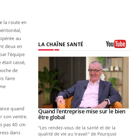
e la route en
éritonéal,
 opérée au
LA CHAÎNE SANTÉ
ont deux en
Youtube
par l’équipe
 était cassé,
 poche de
is faire
 me
fiance quand
Youtube
 diabète
Quand l’entreprise mise sur le bien
Youtube
Youtube
ir son ventre.
être global
e, c'est votre
ais pas 40 cm
"Les rendez-vous de la santé et de la
naire qui
tress dans
qualité de vie au travail" de Pourquoi
 ! Dans cet