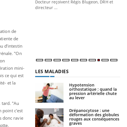
Docteur reçoivent Régis Blugeon, DRH et
directeur ...
Ec
You
quo
Dan
ration de
der
atiente de
com
et é
u d’intestin
 rénale. "On
ion
ération mini-
LES MALADIES
s ce qui est
té- et la
Hypotension
orthostatique : quand la
pression artérielle chute
au lever
s tard. "Au
Drépanocytose : une
 point c'est
déformation des globules
is donc ravie
rouges aux conséquences
graves
otte.