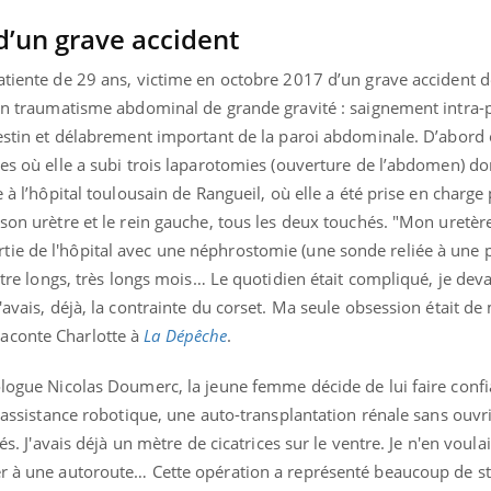
d’un grave accident
atiente de 29 ans, victime en octobre 2017 d’un grave accident d
’un traumatisme abdominal de grande gravité : saignement intra-p
ntestin et délabrement important de la paroi abdominale. D’abord
bes où elle a subi trois laparotomies (ouverture de l’abdomen) d
e à l’hôpital toulousain de Rangueil, où elle a été prise en charge 
son urètre et le rein gauche, tous les deux touchés. "Mon uretère
is sortie de l'hôpital avec une néphrostomie (une sonde reliée à une
uatre longs, très longs mois… Le quotidien était compliqué, je deva
'avais, déjà, la contrainte du corset. Ma seule obsession était de
aconte Charlotte à
La Dépêche
.
rologue Nicolas Doumerc, la jeune femme décide de lui faire con
« jumeau numérique » pour
COUP DE FOOD sur le
tube
Youtube
s assistance robotique, une auto-transplantation rénale sans ouvr
iliter l’accès à la médecine
Youtube
Coup de food sur le diabèt
ventive
més. J'avais déjà un mètre de cicatrices sur le ventre. Je n'en voul
nouveau rendez-vous culi
er à une autoroute… Cette opération a représenté beaucoup de s
établissement lié à un groupe
bouscule les idées reçues