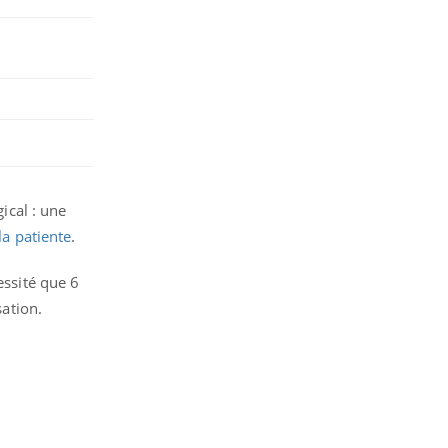
ical : une
la patiente
.
essité que 6
sation.