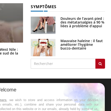
SYMPTÔMES
Douleurs de l’avant-pied :
des métatarsalgies à 90 %
liées à problème d’appui
Mauvaise haleine : il faut
améliorer l’hygiène
bucco-dentaire
Les médicaments GLP-1 protègent-
West Nile :
ils aussi les os ?
le sud de la
elcome
ER
tners
, we wish to store and access information on your devices
in emails, etc.), combine and share your personal data with our
s les semaines les meilleures
ollected on this website or in our emails, already held by some of us,