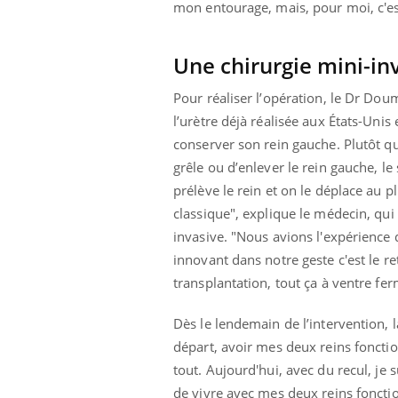
mut
air… Nos mains
mon entourage, mais, pour moi, c'es
défis, mais ...
sant
num
Une chirurgie mini-in
Pour réaliser l’opération, le Dr Dou
l’urètre déjà réalisée aux États-Unis
conserver son rein gauche. Plutôt q
grêle ou d’enlever le rein gauche, le 
prélève le rein et on le déplace au
classique", explique le médecin, qui
invasive. "Nous avions l'expérience 
innovant dans notre geste c'est le re
transplantation, tout ça à ventre fer
Dès le lendemain de l’intervention, la
départ, avoir mes deux reins fonctio
tout. Aujourd'hui, avec du recul, je s
de vivre avec mes deux reins fonctio