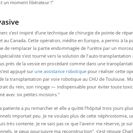
ualiste innove en matière de bilan de
t un moment libérateur !"
épisode, une ...
é : l'utilisation d'un « jumeau
érique » permet ...
vasive
merc s’est inspiré d’une technique de chirurgie de pointe de répa
 et au Canada. Cette opération, inédite en Europe, a permis à la p
ue de remplacer la partie endommagée de l’urètre par un morcea
spécialiste s’est tourné vers la solution de l’auto-transplantation
 plus près de la vessie en procédant comme dans une transplantat
 s’est appuyé sur
une assistance robotique
pour réaliser cette op
de la transplantation par voie robotique au CHU de Toulouse. Mai
trait du rein, son rinçage — indispensable pour éviter toute toxici
mé avec six petites incisions."
 patiente a pu remarcher et elle a quitté l’hôpital trois jours plu
nnels importait peu. Je ne voulais plus de cette néphrostomie, un
uis très contente. Je ne sais pas ce que l'avenir me réserve, je su
nnels, je peux poursuivre ma reconstruction", s’est réjouie Charl