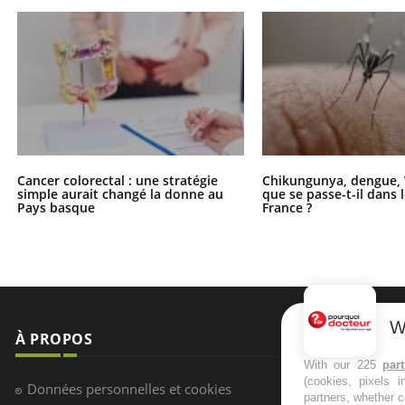
Cancer colorectal : une stratégie
Chikungunya, dengue, 
simple aurait changé la donne au
que se passe-t-il dans 
Pays basque
France ?
W
À PROPOS
NEWSLETT
With our 225
par
(cookies, pixels 
Recevez toute
Données personnelles et cookies
partners, whether c
infos santé