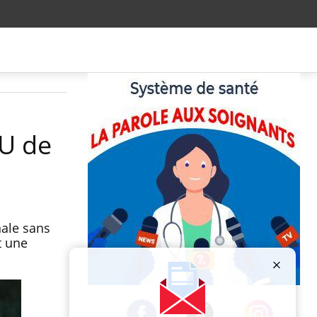
HU de
nale sans
t une
Publicité