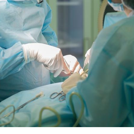
Légionellose en Suisse :
Bilan pr
quelle est l’origine de la
les kiné
contamination ?
bientôt 
Allergies alimentaires :
TDAH : q
une nouvelle arme contre
traitem
les réactions sévères
États-Un
Comment gérer le
Cerveau 
sommeil des enfants en
"madele
vacances ?
enfin ex