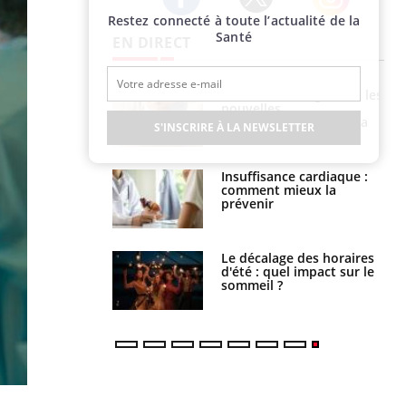
Restez connecté à toute l’actualité de la
Twitter
Facebook
Instagram
Santé
EN DIRECT
évention : ce que
Intolérance au gluten : les
s pourront
nouvelles
faire
recommandations de la
S'INSCRIRE À LA NEWSLETTER
HAS
uel est ce
Insuffisance cardiaque :
ent autorisé aux
comment mieux la
is ?
prévenir
: le mystère de la
Le décalage des horaires
ine de Proust"
d'été : quel impact sur le
pliqué
sommeil ?