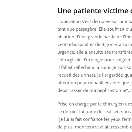
Une patiente victime 
L’opération s’est déroulée sur une p
tant que passagère. Elle souffrait d
ablation d’une grande partie de l’i
Centre hospitalier de Bigorre, à Tar
urgence, elle a ensuite été transféré
chirurgicale d’urologie pour soigner 
il fallait réfléchir à la suite. Je su
recueil des urines). Je l'ai gardée q
attention pour m'habiller alors que j
débarrasser de ma néphrostomie", r
Prise en charge par le chirurgien u
Youtube
 Mains : se
Diabète & Ramadan 2026
Un 
Youtube
You
outube
ce dernier lui parle de réaliser, sou
fac
Le Ramadan approche, et, pour de
pré
"Je lui ai fait confiance les yeux fer
un tout nouveau
nombreuses personnes atteintes de
de plus, mon ventre allait ressembl
Un 
lage, piscine,
diabète, c'est une période de questions, de